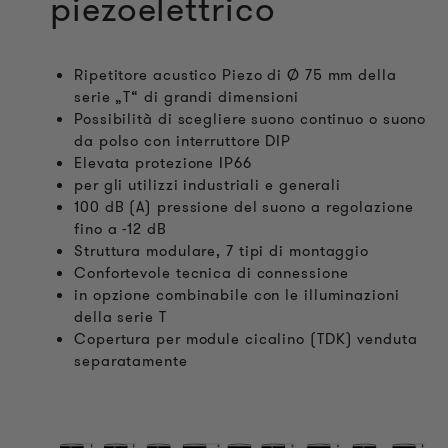
piezoelettrico
Ripetitore acustico Piezo di Ø 75 mm della
serie „T“ di grandi dimensioni
Possibilità di scegliere suono continuo o suono
da polso con interruttore DIP
Elevata protezione IP66
per gli utilizzi industriali e generali
100 dB (A) pressione del suono a regolazione
fino a -12 dB
Struttura modulare, 7 tipi di montaggio
Confortevole tecnica di connessione
in opzione combinabile con le illuminazioni
della serie T
Copertura per module cicalino (TDK) venduta
separatamente