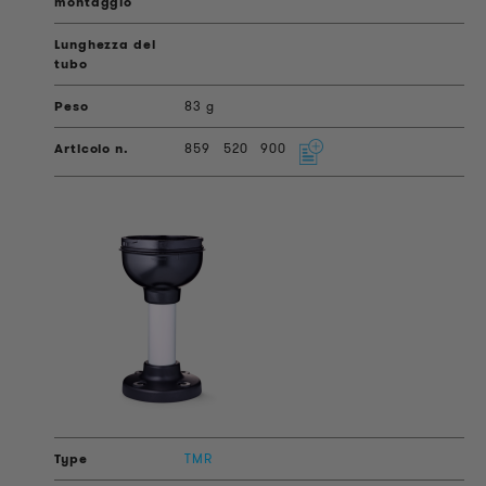
83 g
859
520
900
TMR