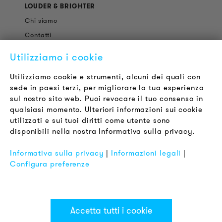
LOUDER & BRIGHTER
Chi siamo
Contatti
Offerte di Lavoro
Utilizziamo i cookie
Newsletter
Utilizziamo cookie e strumenti, alcuni dei quali con
sede in paesi terzi, per migliorare la tua esperienza
LEGALE
sul nostro sito web. Puoi revocare il tuo consenso in
Termini & Condizioni
qualsiasi momento. Ulteriori informazioni sui cookie
Informativa sulla Privacy
utilizzati e sui tuoi diritti come utente sono
disponibili nella nostra Informativa sulla privacy.
Impronta
FAQ
Informativa sulla privacy
|
Informazioni legali
|
Configura preferenze
Accetta tutti i cookie