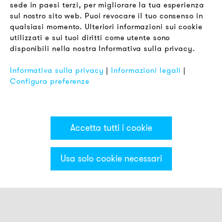
sede in paesi terzi, per migliorare la tua esperienza
LEGALE
sul nostro sito web. Puoi revocare il tuo consenso in
Termini & Condizioni
qualsiasi momento. Ulteriori informazioni sui cookie
Informativa sulla Privacy
utilizzati e sui tuoi diritti come utente sono
disponibili nella nostra Informativa sulla privacy.
Impronta
FAQ
Informativa sulla privacy
|
Informazioni legali
|
Configura preferenze
Accetta tutti i cookie
Usa solo cookie necessari
Categorie & Filter
Sirene acustiche