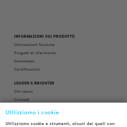
INFORMAZIONI SUL PRODOTTO
Informazioni Tecniche
Progetti di riferimento
Downloads
Certificazioni
LOUDER & BRIGHTER
Chi siamo
Contatti
Offerte di Lavoro
Utilizziamo i cookie
Newsletter
Utilizziamo cookie e strumenti, alcuni dei quali con