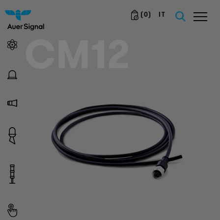
(
0
)
IT
CM12