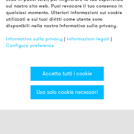
sul nostro sito web. Puoi revocare il tuo consenso in
Termini & Condizioni
qualsiasi momento. Ulteriori informazioni sui cookie
Informativa sulla Privacy
utilizzati e sui tuoi diritti come utente sono
disponibili nella nostra Informativa sulla privacy.
Impronta
FAQ
Informativa sulla privacy
|
Informazioni legali
|
Configura preferenze
Accetta tutti i cookie
Usa solo cookie necessari
Categorie & Filter
Montaggio