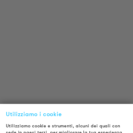
INFORMAZIONI SUL PRODOTTO
Informazioni Tecniche
Progetti di riferimento
Downloads
Certificazioni
LOUDER & BRIGHTER
Chi siamo
Contatti
Offerte di Lavoro
Utilizziamo i cookie
Newsletter
Utilizziamo cookie e strumenti, alcuni dei quali con
sede in paesi terzi, per migliorare la tua esperienza
LEGALE