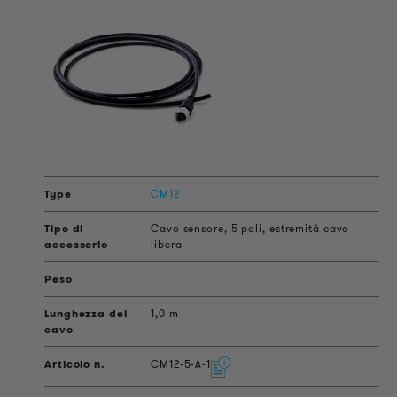
CM12
Cavo sensore, 5 poli, estremità cavo
libera
1,0 m
CM12-5-A-1