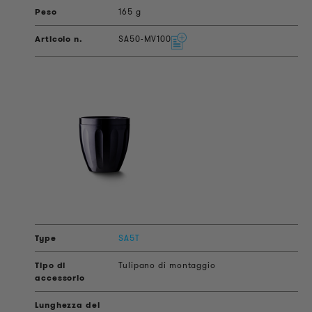
165 g
SA50-MV100
SA5T
Tulipano di montaggio