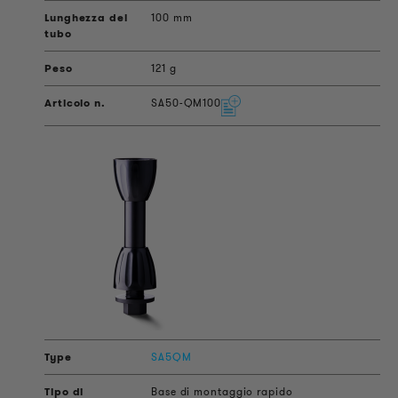
100 mm
121 g
SA50-QM100
SA5QM
Base di montaggio rapido