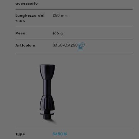
250 mm
166 g
SA50-QM250
SA5QM