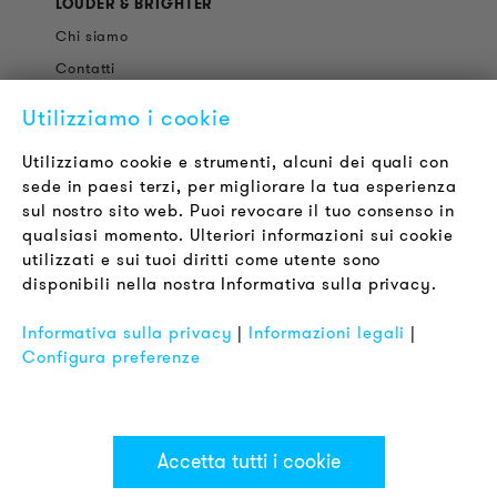
LOUDER & BRIGHTER
Chi siamo
Contatti
Offerte di Lavoro
Utilizziamo i cookie
Newsletter
Utilizziamo cookie e strumenti, alcuni dei quali con
sede in paesi terzi, per migliorare la tua esperienza
LEGALE
sul nostro sito web. Puoi revocare il tuo consenso in
Termini & Condizioni
qualsiasi momento. Ulteriori informazioni sui cookie
Informativa sulla Privacy
utilizzati e sui tuoi diritti come utente sono
disponibili nella nostra Informativa sulla privacy.
Impronta
FAQ
Informativa sulla privacy
|
Informazioni legali
|
Configura preferenze
Accetta tutti i cookie