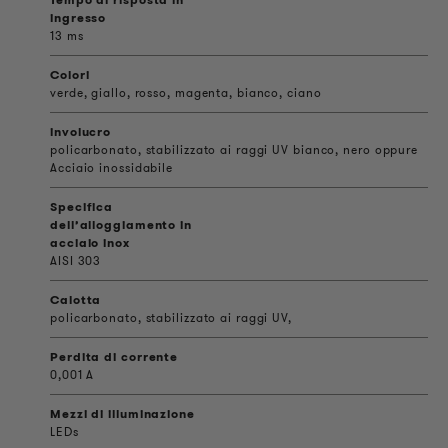
ingresso
13 ms
Colori
verde, giallo, rosso, magenta, bianco, ciano
involucro
policarbonato, stabilizzato ai raggi UV bianco, nero oppure
Acciaio inossidabile
Specifica
dell’alloggiamento in
acciaio inox
AISI 303
Calotta
policarbonato, stabilizzato ai raggi UV,
Perdita di corrente
0,001 A
Mezzi di illuminazione
LEDs