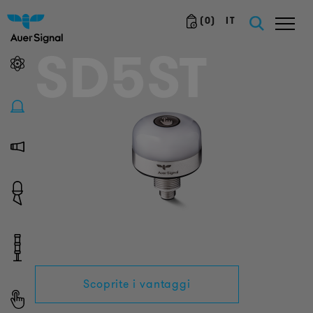
(
0
)
IT
SD5ST
Scoprite i vantaggi