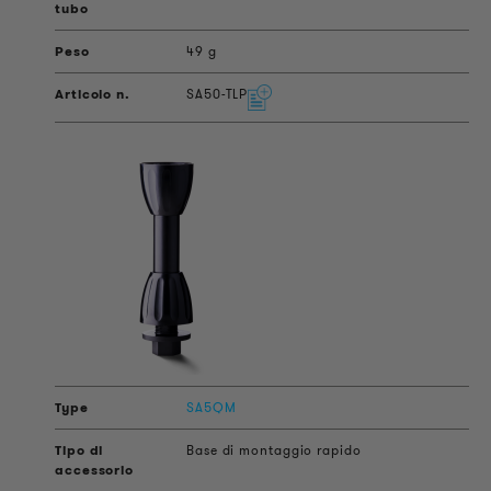
49 g
SA50-TLP
SA5QM
Base di montaggio rapido