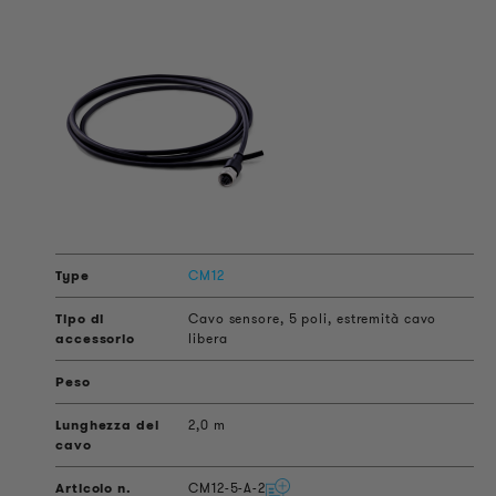
CM12
Cavo sensore, 5 poli, estremità cavo
libera
2,0 m
CM12-5-A-2