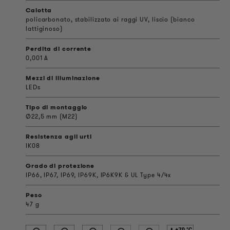
Calotta
policarbonato, stabilizzato ai raggi UV, liscio (bianco
lattiginoso)
Perdita di corrente
0,001 A
Mezzi di illuminazione
LEDs
Tipo di montaggio
Ø22,5 mm (M22)
Resistenza agli urti
IK08
Grado di protezione
IP66, IP67, IP69, IP69K, IP6K9K & UL Type 4/4x
Peso
47 g