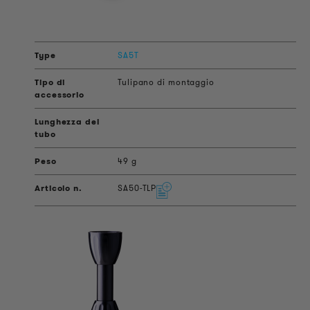
SA5T
Tulipano di montaggio
49 g
SA50-TLP