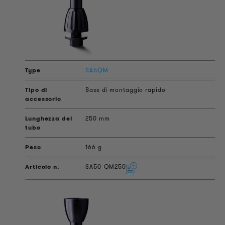
SA5QM
Base di montaggio rapido
250 mm
166 g
SA50-QM250