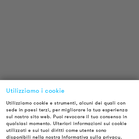
INFORMAZIONI SUL PRODOTTO
Informazioni Tecniche
Progetti di riferimento
Downloads
Certificazioni
LOUDER & BRIGHTER
Chi siamo
Contatti
Offerte di Lavoro
Utilizziamo i cookie
Newsletter
Utilizziamo cookie e strumenti, alcuni dei quali con
sede in paesi terzi, per migliorare la tua esperienza
LEGALE
sul nostro sito web. Puoi revocare il tuo consenso in
Termini & Condizioni
qualsiasi momento. Ulteriori informazioni sui cookie
Informativa sulla Privacy
utilizzati e sui tuoi diritti come utente sono
disponibili nella nostra Informativa sulla privacy.
Impronta