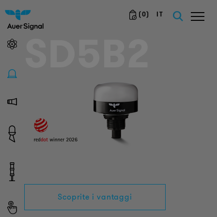
(
0
)
IT
SD5B2
Scoprite i vantaggi