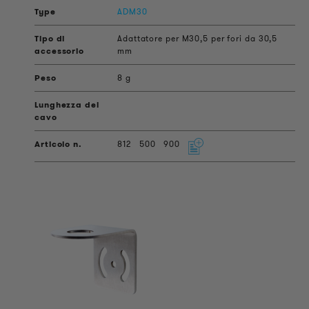
ADM30
Adattatore per M30,5 per fori da 30,5
mm
8 g
812
500
900