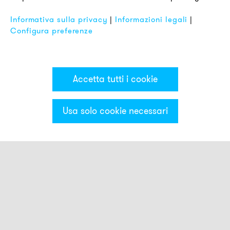
FAQ
Informativa sulla privacy
|
Informazioni legali
|
Configura preferenze
Accetta tutti i cookie
Usa solo cookie necessari
Categorie & Filter
Luci smart
SD5B1
SD5B2
SD5B3
SD5BD1