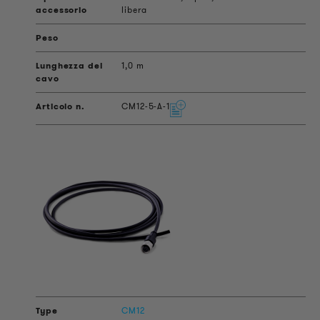
libera
1,0 m
CM12-5-A-1
CM12