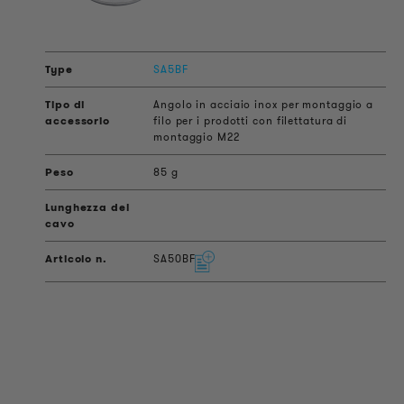
SA5BF
Angolo in acciaio inox per montaggio a
filo per i prodotti con filettatura di
montaggio M22
85 g
SA50BF