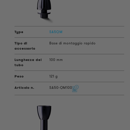
SA5QM
Base di montaggio rapido
100 mm
121 g
SA50-QM100