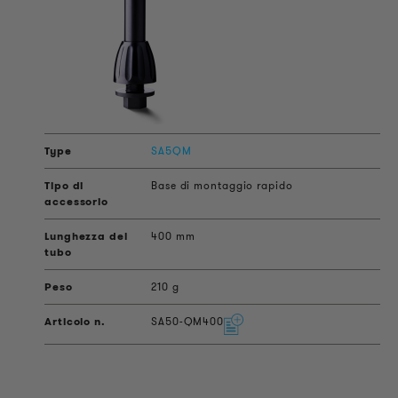
SA5QM
Base di montaggio rapido
400 mm
210 g
SA50-QM400