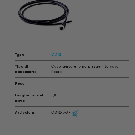
CM12
Cavo sensore, 5 poli, estremità cavo
libera
1,0 m
CM12-5-A-1