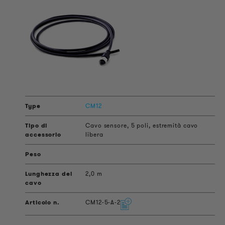
CM12
Cavo sensore, 5 poli, estremità cavo
libera
2,0 m
CM12-5-A-2