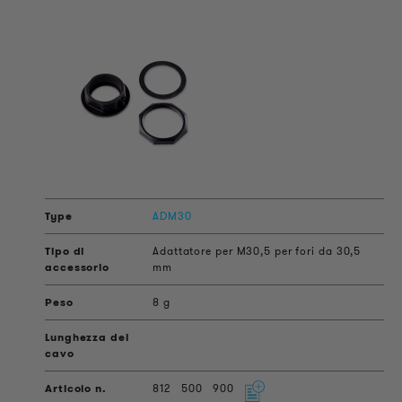
ADM30
Adattatore per M30,5 per fori da 30,5
mm
8 g
812
500
900