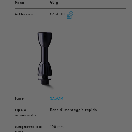
49 g
SA50-TLP
SA5QM
Base di montaggio rapido
100 mm