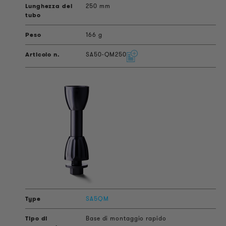
250 mm
166 g
SA50-QM250
SA5QM
Base di montaggio rapido