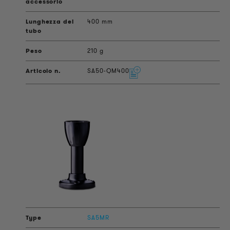
400 mm
210 g
SA50-QM400
SA5MR