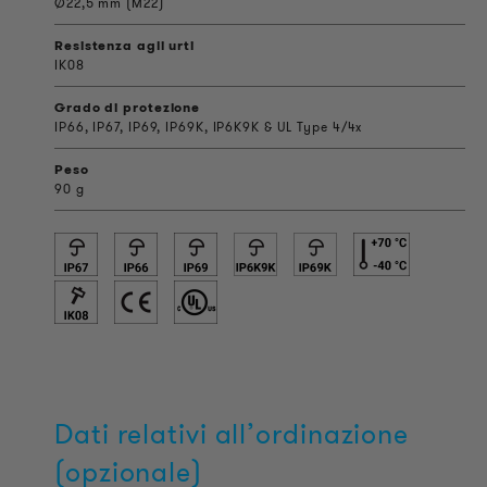
Ø22,5 mm (M22)
Resistenza agli urti
IK08
Grado di protezione
IP66, IP67, IP69, IP69K, IP6K9K & UL Type 4/4x
Peso
90 g
Dati relativi all’ordinazione
(opzionale)