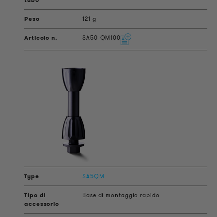
121 g
SA50-QM100
SA5QM
Base di montaggio rapido