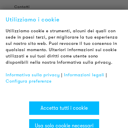
Contatti
Offerte di Lavoro
Utilizziamo i cookie
Newsletter
Utilizziamo cookie e strumenti, alcuni dei quali con
sede in paesi terzi, per migliorare la tua esperienza
LEGALE
sul nostro sito web. Puoi revocare il tuo consenso in
Termini & Condizioni
qualsiasi momento. Ulteriori informazioni sui cookie
Informativa sulla Privacy
utilizzati e sui tuoi diritti come utente sono
disponibili nella nostra Informativa sulla privacy.
Impronta
FAQ
Informativa sulla privacy
|
Informazioni legali
|
Configura preferenze
Accetta tutti i cookie
Usa solo cookie necessari