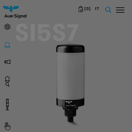
(
0
)
IT
SI5S7