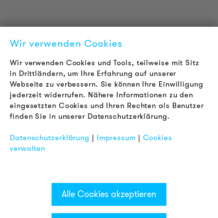
LOUDER & BRIGHTER
Über uns
Kontakt
Wir verwenden Cookies
Karriere
Newsletter
Wir verwenden Cookies und Tools, teilweise mit Sitz
in Drittländern, um Ihre Erfahrung auf unserer
Webseite zu verbessern. Sie können Ihre Einwilligung
RECHTLICHES
jederzeit widerrufen. Nähere Informationen zu den
AGB
eingesetzten Cookies und Ihren Rechten als Benutzer
Datenschutz
finden Sie in unserer Datenschutzerklärung.
Impressum
Datenschutzerklärung
|
Impressum
|
Cookies
FAQ
verwalten
Alle Cookies akzeptieren