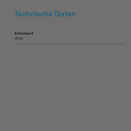
Technische Daten
Schutzart
IP40
PRODUKT INFORMATIONEN
Technische Informationen
Referenzprojekte
Downloads
Zertifizierungen