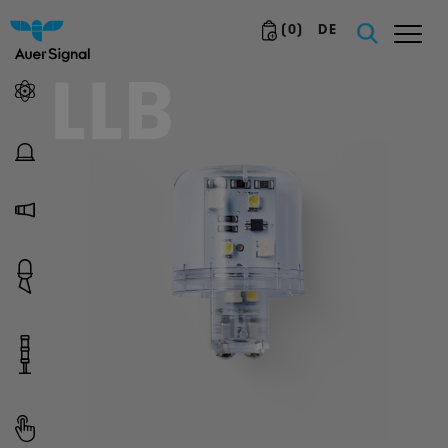
(
0
)
DE
LLB