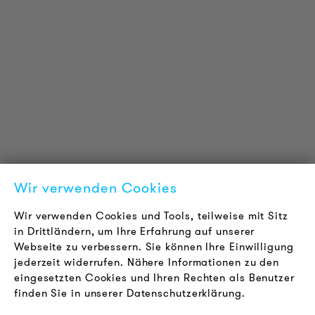
PRODUKT INFORMATIONEN
Technische Informationen
Referenzprojekte
Downloads
Zertifizierungen
LOUDER & BRIGHTER
Über uns
Kontakt
Wir verwenden Cookies
Karriere
Newsletter
Wir verwenden Cookies und Tools, teilweise mit Sitz
in Drittländern, um Ihre Erfahrung auf unserer
Webseite zu verbessern. Sie können Ihre Einwilligung
RECHTLICHES
jederzeit widerrufen. Nähere Informationen zu den
AGB
eingesetzten Cookies und Ihren Rechten als Benutzer
Datenschutz
finden Sie in unserer Datenschutzerklärung.
Impressum