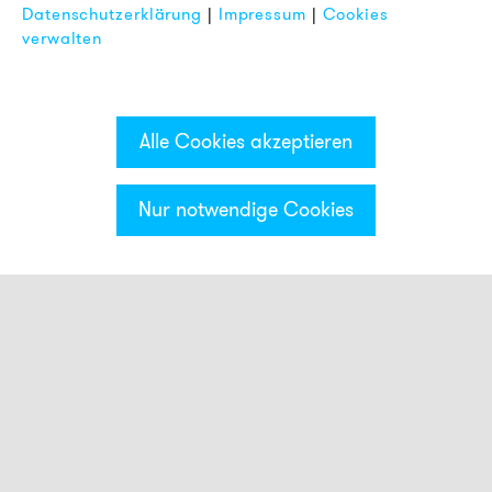
Datenschutzerklärung
|
Impressum
|
Cookies
FAQ
verwalten
Alle Cookies akzeptieren
Nur notwendige Cookies
Kategorien & Filter
Mehrtonsirenen
Signalhupen
Piezo Summer