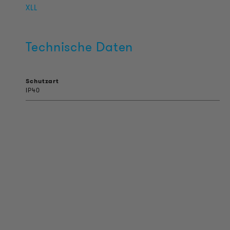
XLL
Technische Daten
Schutzart
IP40
PRODUKT INFORMATIONEN
Technische Informationen
Referenzprojekte
Downloads