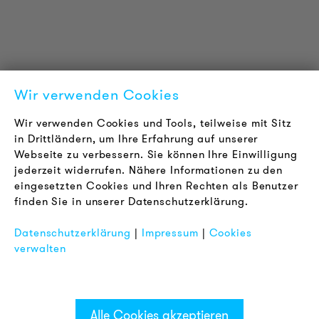
Zertifizierungen
LOUDER & BRIGHTER
Über uns
Kontakt
Wir verwenden Cookies
Karriere
Newsletter
Wir verwenden Cookies und Tools, teilweise mit Sitz
in Drittländern, um Ihre Erfahrung auf unserer
Webseite zu verbessern. Sie können Ihre Einwilligung
RECHTLICHES
jederzeit widerrufen. Nähere Informationen zu den
AGB
eingesetzten Cookies und Ihren Rechten als Benutzer
Datenschutz
finden Sie in unserer Datenschutzerklärung.
Impressum
Datenschutzerklärung
|
Impressum
|
Cookies
FAQ
verwalten
Alle Cookies akzeptieren