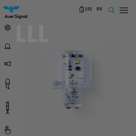
(
0
)
DE
LLL