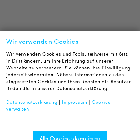
Zertifizierungen
LOUDER & BRIGHTER
Über uns
Kontakt
Wir verwenden Cookies
Karriere
Newsletter
Wir verwenden Cookies und Tools, teilweise mit Sitz
in Drittländern, um Ihre Erfahrung auf unserer
Webseite zu verbessern. Sie können Ihre Einwilligung
RECHTLICHES
jederzeit widerrufen. Nähere Informationen zu den
AGB
eingesetzten Cookies und Ihren Rechten als Benutzer
Datenschutz
finden Sie in unserer Datenschutzerklärung.
Impressum
Datenschutzerklärung
|
Impressum
|
Cookies
FAQ
verwalten
Alle Cookies akzeptieren