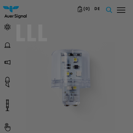
(
0
)
DE
LLL