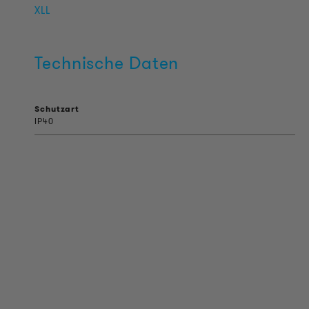
XLL
Technische Daten
Schutzart
IP40
PRODUKT INFORMATIONEN
Technische Informationen
Referenzprojekte
Downloads