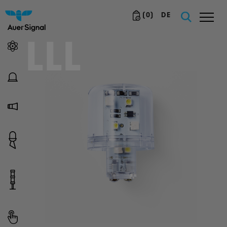
(
0
)
DE
LLL