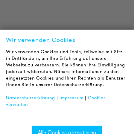
Zertifizierungen
LOUDER & BRIGHTER
Über uns
Kontakt
Wir verwenden Cookies
Karriere
Newsletter
Wir verwenden Cookies und Tools, teilweise mit Sitz
in Drittländern, um Ihre Erfahrung auf unserer
Webseite zu verbessern. Sie können Ihre Einwilligung
RECHTLICHES
jederzeit widerrufen. Nähere Informationen zu den
AGB
eingesetzten Cookies und Ihren Rechten als Benutzer
Datenschutz
finden Sie in unserer Datenschutzerklärung.
Impressum
Datenschutzerklärung
|
Impressum
|
Cookies
FAQ
verwalten
Alle Cookies akzeptieren