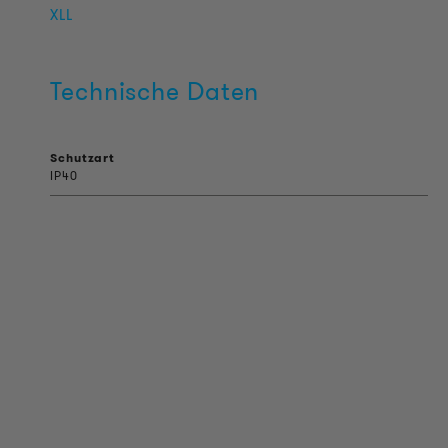
XLL
Technische Daten
Schutzart
IP40
PRODUKT INFORMATIONEN
Technische Informationen
Referenzprojekte
Downloads