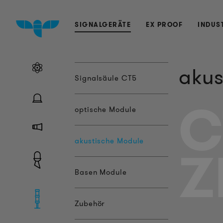
SIGNALGERÄTE
EX PROOF
INDUS
akus
Signalsäule CT5
C
optische Module
akustische Module
Z
Basen Module
Zubehör