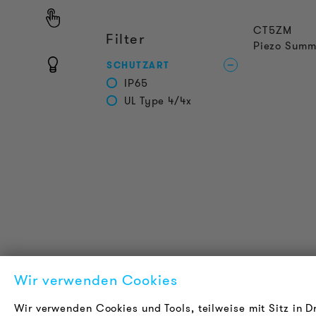
CT5ZM
Filter
Piezo Summ
SCHUTZART
IP65
UL Type 4/4x
Wir verwenden Cookies
PRODUKT INFORMATIONEN
L
Wir verwenden Cookies und Tools, teilweise mit Sitz in D
Technische Informationen
Ü