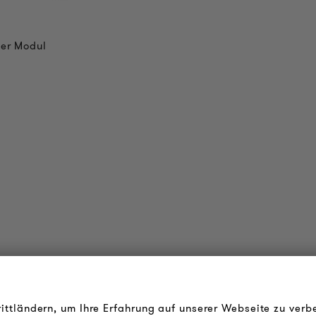
er Modul
OUDER & BRIGHTER
RECHTLICHES
rittländern, um Ihre Erfahrung auf unserer Webseite zu verb
ber uns
AGB