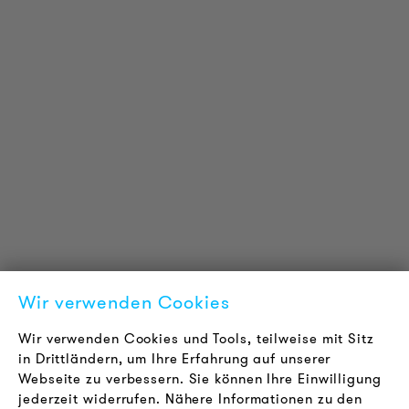
PRODUKT INFORMATIONEN
Technische Informationen
Referenzprojekte
Downloads
Zertifizierungen
LOUDER & BRIGHTER
Über uns
Kontakt
Wir verwenden Cookies
Karriere
Newsletter
Wir verwenden Cookies und Tools, teilweise mit Sitz
in Drittländern, um Ihre Erfahrung auf unserer
Webseite zu verbessern. Sie können Ihre Einwilligung
RECHTLICHES
jederzeit widerrufen. Nähere Informationen zu den
AGB