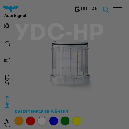
(
0
)
DE
YDC-HP
KALOTTENFARBE WÄHLEN