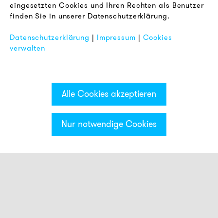
eingesetzten Cookies und Ihren Rechten als Benutzer
Datenschutz
finden Sie in unserer Datenschutzerklärung.
Impressum
Datenschutzerklärung
|
Impressum
|
Cookies
FAQ
verwalten
Alle Cookies akzeptieren
Nur notwendige Cookies
Kategorien & Filter
Signalsäule ECO
optische Module