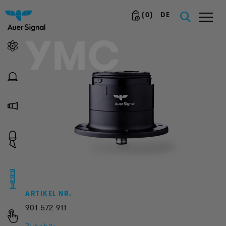
(
0
)
DE
YMC
ARTIKEL NR.
901
572
911