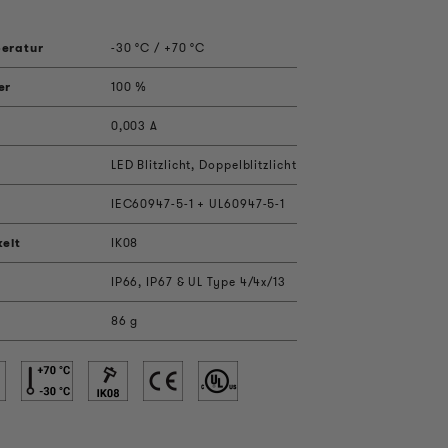
eratur
-30 °C / +70 °C
er
100 %
0,003 A
LED Blitzlicht, Doppelblitzlicht
IEC60947-5-1 + UL60947-5-1
keit
IK08
IP66, IP67 & UL Type 4/4x/13
86 g