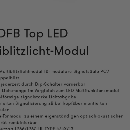
DFB Top LED
iblitzlicht-Modul
Multiblitzlichtmodul für modulare Signalsäule PC7
oppelblitz
 jederzeit durch Dip-Schalter variierbar
 Lichtmenge im Vergleich zum LED Multifunktionsmodul
lförmige signalstarke Lichtabgabe
mierten Signalisierung zB bei kopfüber montierten
ulen
ne-Tonmodul zu einem eigenständigen optisch-akustischen
rät kombinierbar
utzart IP66/IP67, UL TYPE 4/4X/13