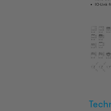
IO-Link 
Tech