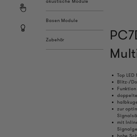
akustische Module
Basen Module
PC7
Zubehör
Mult
Top LED 
Blitz-/D
Funktion
doppelte
halbkuge
zur opti
Signalsä
mit Inli
Signalge
hohe Sch