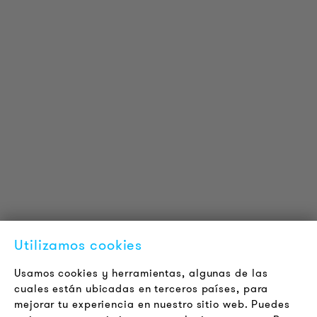
INFORMACIÓN DEL PRODUCTO
Información Técnica
Proyectos de referencia
Descargas
Certificaciones
LOUDER & BRIGHTER
Acerca de la empresa
Contacto
Utilizamos cookies
Jobs
Boletín
Usamos cookies y herramientas, algunas de las
cuales están ubicadas en terceros países, para
mejorar tu experiencia en nuestro sitio web. Puedes
LEGAL