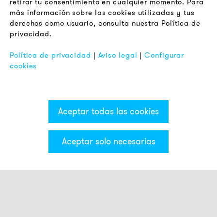
retirar tu consentimiento en cualquier momento. Para
Terminos y Condiciones Generales
más información sobre las cookies utilizadas y tus
Aviso de Privacidad
derechos como usuario, consulta nuestra Política de
privacidad.
Pie de Imprenta
FAQ
Política de privacidad
|
Aviso legal
|
Configurar
cookies
Aceptar todas las cookies
Aceptar solo necesarias
Categorías & Filter
Sirenas electrónicas