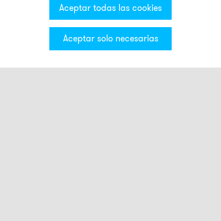
Aceptar todas las cookies
Aceptar solo necesarias
Categorías & Filter
Luces smart
Touch Buttons
Luces estroboscópicas
Luces intermitentes