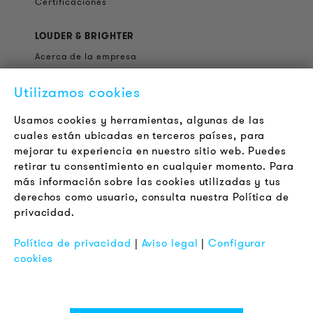
Certificaciones
LOUDER & BRIGHTER
Acerca de la empresa
Contacto
Utilizamos cookies
Jobs
Boletín
Usamos cookies y herramientas, algunas de las
cuales están ubicadas en terceros países, para
mejorar tu experiencia en nuestro sitio web. Puedes
LEGAL
retirar tu consentimiento en cualquier momento. Para
Terminos y Condiciones Generales
más información sobre las cookies utilizadas y tus
Aviso de Privacidad
derechos como usuario, consulta nuestra Política de
privacidad.
Pie de Imprenta
FAQ
Política de privacidad
|
Aviso legal
|
Configurar
cookies