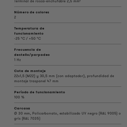
Terminal de rosca-enchufable 2,5 mm²
Número de colores
2
Temperatura de
funcionamiento
-25 °C / +50 °C
Frecuencia de
destello/parpadeo
1 Hz
Cota de montaje
22x1,5 (M22) y 30,5 mm (con adaptador), profundidad de
montaje traspanel 47 mm
Período de funcionamiento
100 %
Carcasa
Ø 30 mm, Policarbonato, estabilizado UV negro (RAL 9005) o
gris (RAL 7035)