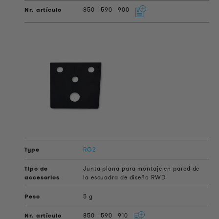
850
590
900
RG2
Junta plana para montaje en pared de
la escuadra de diseño RWD
5 g
850
590
910