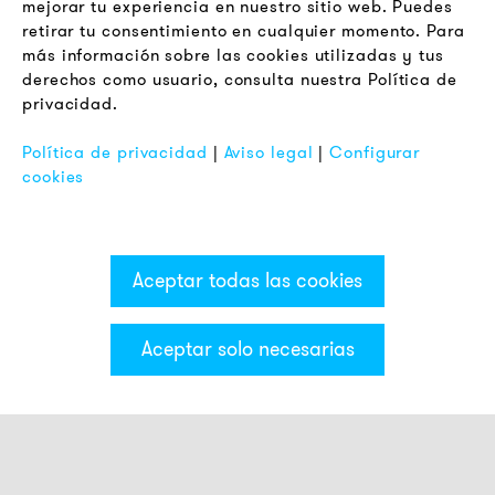
mejorar tu experiencia en nuestro sitio web. Puedes
LEGAL
retirar tu consentimiento en cualquier momento. Para
Terminos y Condiciones Generales
más información sobre las cookies utilizadas y tus
Aviso de Privacidad
derechos como usuario, consulta nuestra Política de
privacidad.
Pie de Imprenta
FAQ
Política de privacidad
|
Aviso legal
|
Configurar
cookies
Aceptar todas las cookies
Aceptar solo necesarias
Categorías & Filter
Luces smart