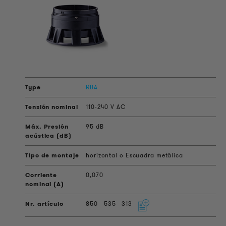
RBA
110-240 V AC
95 dB
horizontal o Escuadra metálica
0,070
850
535
313