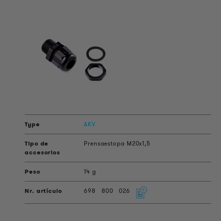
AKV
Prensaestopa M20x1,5
14 g
698
800
026