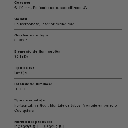
Carcasa
Ø 110 mm, Policarbonato, estabilizado UV
Calota
Policarbonato, interior acanalado
Corriente de fuga
0,003 A
Elemento de iluminación
36 LEDs
Tipo de luz
Luz fija
Intensidad luminosa
111 Cd
Tipo de montaje
horizontal, vertical, Montaje de tubos, Montaje en pared o
Cualquiera
Norma del producto
IEC60947-5-1 + UL60947-5-1