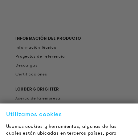
INFORMACIÓN DEL PRODUCTO
Información Técnica
Proyectos de referencia
Descargas
Certificaciones
LOUDER & BRIGHTER
Acerca de la empresa
Contacto
Utilizamos cookies
Jobs
Boletín
Usamos cookies y herramientas, algunas de las
cuales están ubicadas en terceros países, para