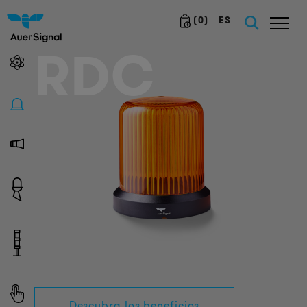
(
0
)
ES
RDC
Descubra los beneficios