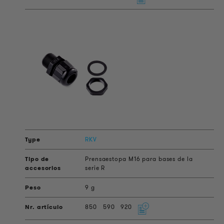
RKV
Prensaestopa M16 para bases de la
serie R
9 g
850
590
920