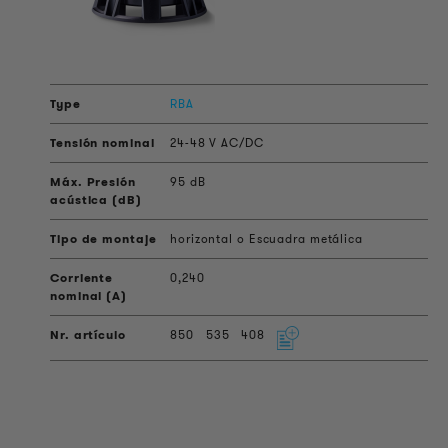
RBA
24-48 V AC/DC
95 dB
horizontal o Escuadra metálica
0,240
850
535
408