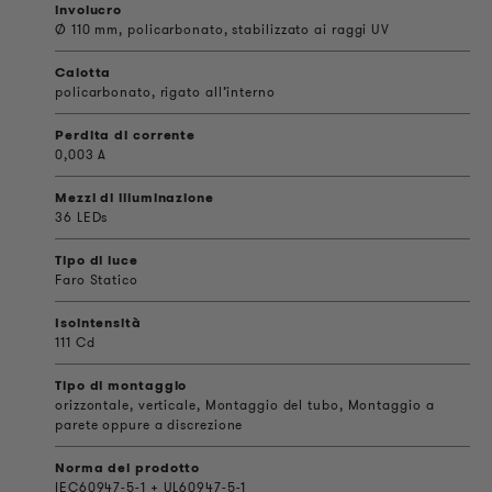
involucro
Ø 110 mm, policarbonato, stabilizzato ai raggi UV
Calotta
policarbonato, rigato all’interno
Perdita di corrente
0,003 A
Mezzi di illuminazione
36 LEDs
Tipo di luce
Faro Statico
Isointensità
111 Cd
Tipo di montaggio
orizzontale, verticale, Montaggio del tubo, Montaggio a
parete oppure a discrezione
Norma del prodotto
IEC60947-5-1 + UL60947-5-1