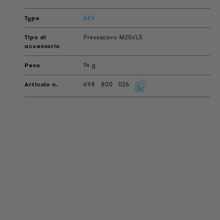
AKV
Pressacavo M20x1,5
14 g
698
800
026
INFORMAZIONI SUL PRODOTTO
Informazioni Tecniche
Progetti di riferimento
Downloads