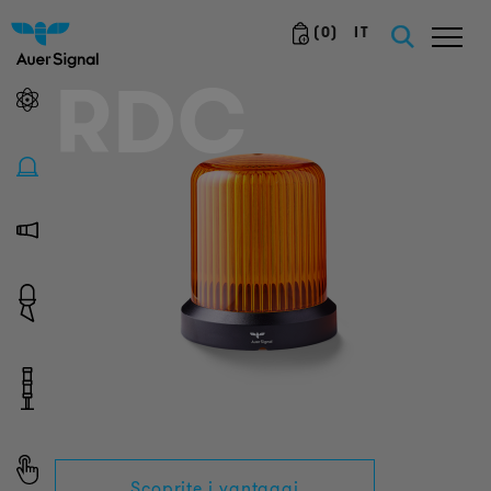
(
0
)
IT
RDC
Scoprite i vantaggi