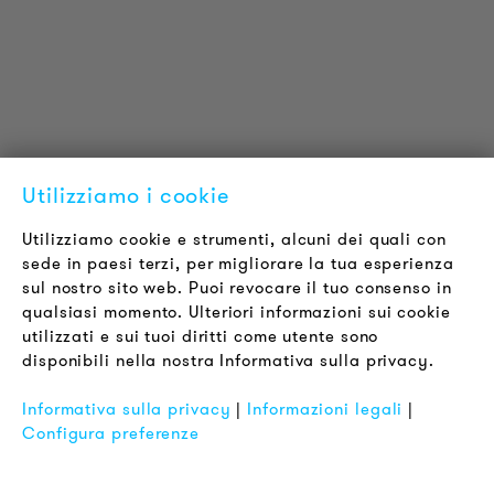
Certificazioni
LOUDER & BRIGHTER
Chi siamo
Contatti
Offerte di Lavoro
Utilizziamo i cookie
Newsletter
Utilizziamo cookie e strumenti, alcuni dei quali con
sede in paesi terzi, per migliorare la tua esperienza
LEGALE
sul nostro sito web. Puoi revocare il tuo consenso in
Termini & Condizioni
qualsiasi momento. Ulteriori informazioni sui cookie
Informativa sulla Privacy
utilizzati e sui tuoi diritti come utente sono
disponibili nella nostra Informativa sulla privacy.
Impronta
FAQ
Informativa sulla privacy
|
Informazioni legali
|
Configura preferenze