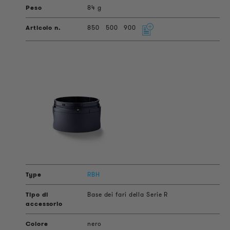
84 g
850
500
900
RBH
Base dei fari della Serie R
nero