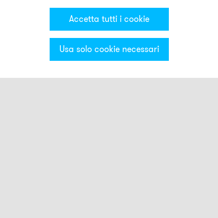
Accetta tutti i cookie
Usa solo cookie necessari
Categorie & Filter
Luci smart
Pulsante Smart Touch
Luci stroboscopiche
Luci lampeggianti