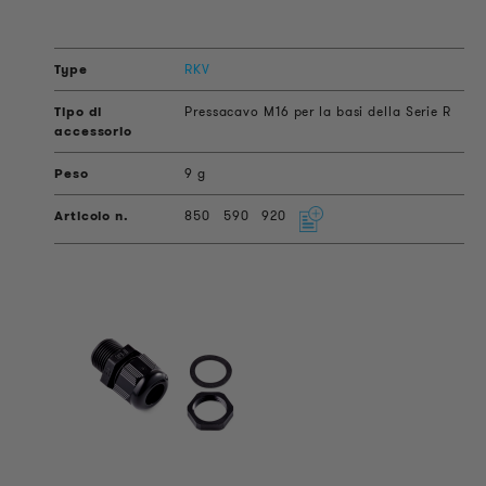
RKV
Pressacavo M16 per la basi della Serie R
9 g
850
590
920