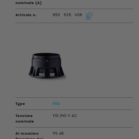
850
535
408
RBA
110-240 V AC
95 dB