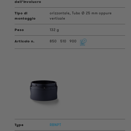
orizzontale, Tubo Ø 25 mm oppure
verticale
132 g
850
510
900
RBNPT