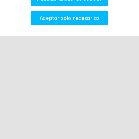
Aceptar solo necesarias
Categorías & Filter
Luces smart
Touch Buttons
Luces estroboscópicas
Luces intermitentes
Luces giratorias