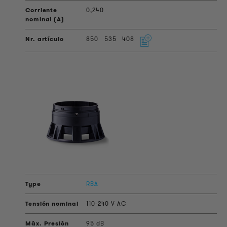
0,240
850
535
408
RBA
110-240 V AC
95 dB