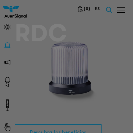
(
0
)
ES
RDC
Descubra los beneficios