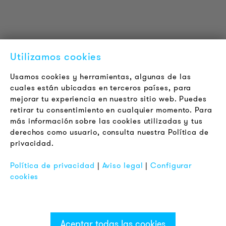
LOUDER & BRIGHTER
Acerca de la empresa
Contacto
Utilizamos cookies
Jobs
Boletín
Usamos cookies y herramientas, algunas de las
cuales están ubicadas en terceros países, para
mejorar tu experiencia en nuestro sitio web. Puedes
LEGAL
retirar tu consentimiento en cualquier momento. Para
Terminos y Condiciones Generales
más información sobre las cookies utilizadas y tus
Aviso de Privacidad
derechos como usuario, consulta nuestra Política de
privacidad.
Pie de Imprenta
FAQ
Política de privacidad
|
Aviso legal
|
Configurar
cookies
Aceptar todas las cookies