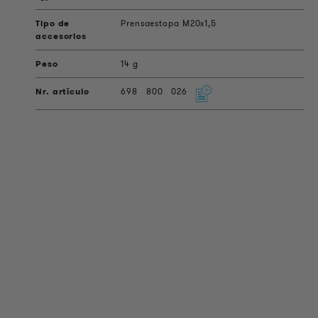
Prensaestopa M20x1,5
14 g
698
800
026
INFORMACIÓN DEL PRODUCTO
Información Técnica
Proyectos de referencia
Descargas
Certificaciones