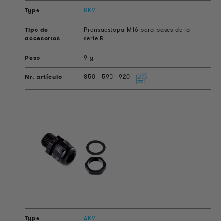
RKV
Prensaestopa M16 para bases de la
serie R
9 g
850
590
920
AKV