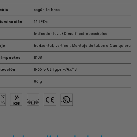
able
según la base
iluminación
16 LEDs
Indicador luz LED multi-estroboscópica
aje
horizontal, vertical, Montaje de tubos o Cualquiera
a impactos
IK08
tección
IP66 & UL Type 4/4x/13
86 g