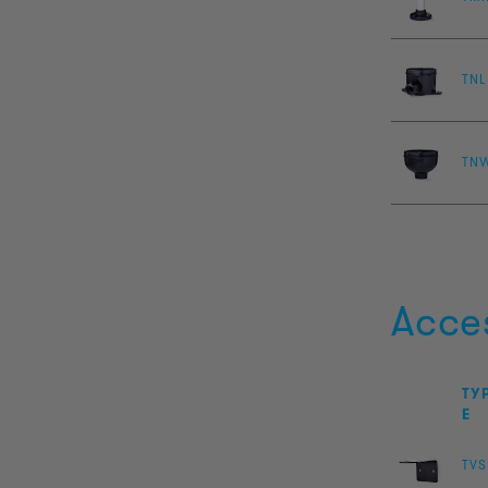
TNL
TN
Acce
TY
E
TVS