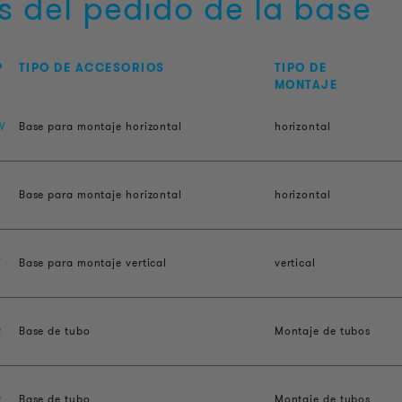
s del pedido de la base
P
TIPO DE ACCESORIOS
TIPO DE
MONTAJE
W
Base para montaje horizontal
horizontal
F
Base para montaje horizontal
horizontal
V
Base para montaje vertical
vertical
R
Base de tubo
Montaje de tubos
R
Base de tubo
Montaje de tubos