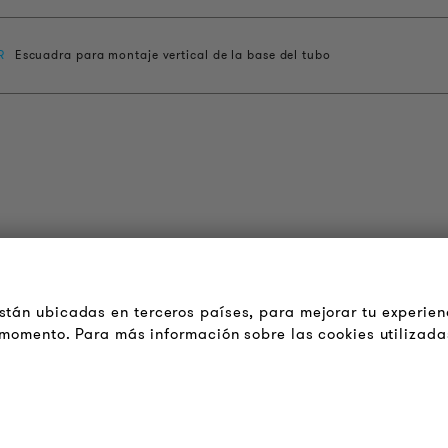
R
Escuadra para montaje vertical de la base del tubo
OUDER & BRIGHTER
LEGAL
cerca de la empresa
Terminos y Condiciones
tán ubicadas en terceros países, para mejorar tu experien
Generales
ontacto
r momento. Para más información sobre las cookies utilizada
Aviso de Privacidad
obs
Pie de Imprenta
oletín
FAQ