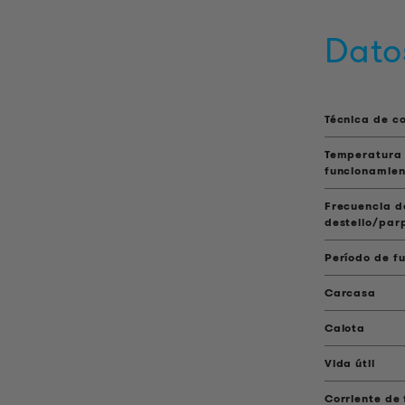
Dato
Técnica de c
Temperatura
funcionamien
Frecuencia d
destello/par
Período de f
Carcasa
Calota
Vida útil
Corriente de