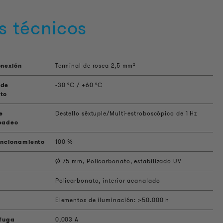
s técnicos
onexión
Terminal de rosca 2,5 mm²
 de
-30 °C / +60 °C
to
e
Destello séxtuple/Multi-estroboscópico de 1 Hz
padeo
uncionamiento
100 %
Ø 75 mm, Policarbonato, estabilizado UV
Policarbonato, interior acanalado
Elementos de iluminación: >50.000 h
 fuga
0,003 A