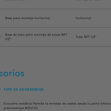
Base para montaje horizontal
horizontal
Base de tubo para montaje de tubos NPT
W
Tubo NPT 1/2"
1/2”
sorios
P
TIPO DE ACCESORIOS
Escuadra metálica Permite la entrada de cables desde la parte inferio
prensaestopa M12x1,5)