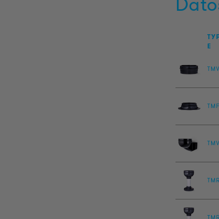
Dato
TY
E
TM
TM
TM
TM
TM