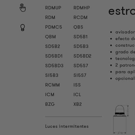
estr
RDMUP
RDMHP
RDM
RCDM
PDMC5
QBS
avisador
QBM
SD5B1
efecto d
construc
SD5B2
SD5B3
grado de
SD5BD1
SD5BD2
tecnolog
2 patron
SD5BD3
SD5S7
para apl
SI5B3
SI5S7
opciona
RCMM
ISS
ICM
ICL
BZG
XB2
Luces intermitentes