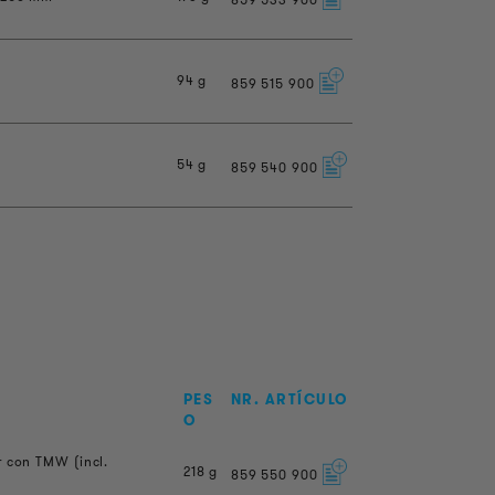
94 g
859
515
900
54 g
859
540
900
PES
NR. ARTÍCULO
O
r con TMW (incl.
218 g
859
550
900