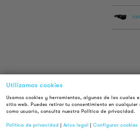
XW
INFORMACIÓN DEL PRODUCTO
L
Utilizamos cookies
Información Técnica
A
Usamos cookies y herramientas, algunas de las cuales es
Proyectos de referencia
C
sitio web. Puedes retirar tu consentimiento en cualquie
Descargas
J
como usuario, consulta nuestra Política de privacidad.
Certificaciones
B
Política de privacidad
|
Aviso legal
|
Configurar cookies