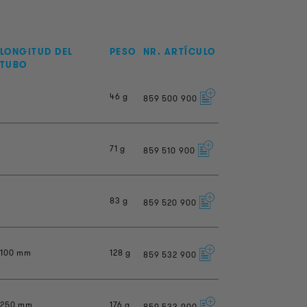
LONGITUD DEL
PESO
NR. ARTÍCULO
TUBO
46 g
859
500
900
71 g
859
510
900
83 g
859
520
900
100 mm
128 g
859
532
900
250 mm
176 g
859
533
900