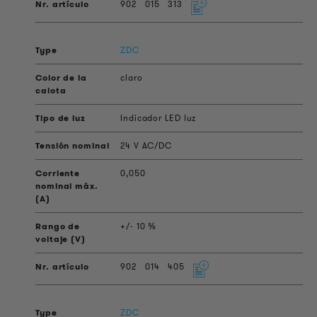
902
015
313
ZDC
claro
Indicador LED luz
24 V AC/DC
0,050
+/- 10 %
902
014
405
ZDC