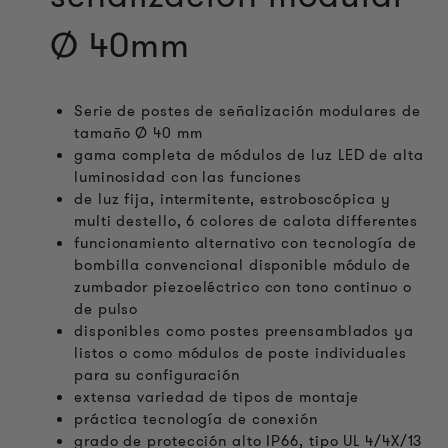
Ø 40mm
Serie de postes de señalización modulares de
tamaño Ø 40 mm
gama completa de módulos de luz LED de alta
luminosidad con las funciones
de luz fija, intermitente, estroboscópica y
multi destello, 6 colores de calota differentes
funcionamiento alternativo con tecnología de
bombilla convencional disponible módulo de
zumbador piezoeléctrico con tono continuo o
de pulso
disponibles como postes preensamblados ya
listos o como módulos de poste individuales
para su configuración
extensa variedad de tipos de montaje
práctica tecnología de conexión
grado de protección alto IP66, tipo UL 4/4X/13