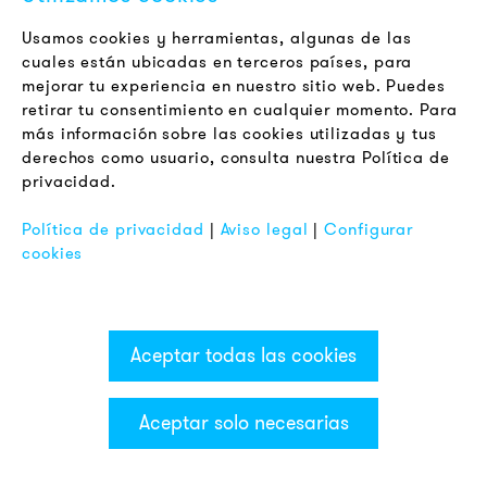
Usamos cookies y herramientas, algunas de las
cuales están ubicadas en terceros países, para
+/- 10 %
mejorar tu experiencia en nuestro sitio web. Puedes
retirar tu consentimiento en cualquier momento. Para
más información sobre las cookies utilizadas y tus
902
016
405
derechos como usuario, consulta nuestra Política de
privacidad.
ZDC
Política de privacidad
|
Aviso legal
|
Configurar
cookies
verde
Indicador LED luz
Aceptar todas las cookies
110-120 V AC
0,045
Aceptar solo necesarias
Categorías & Filter
+/- 10 %