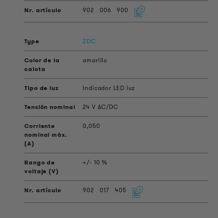
902
006
900
ZDC
amarillo
Indicador LED luz
24 V AC/DC
0,050
+/- 10 %
902
017
405