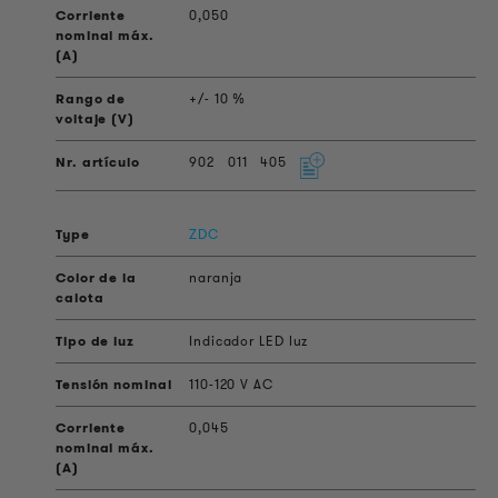
0,050
+/- 10 %
902
011
405
ZDC
naranja
Indicador LED luz
110-120 V AC
0,045