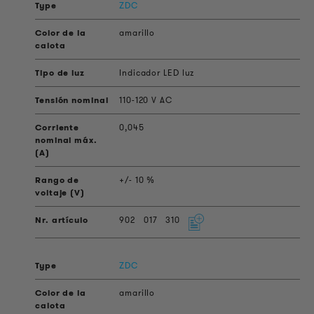
ZDC
amarillo
Indicador LED luz
110-120 V AC
0,045
+/- 10 %
902
017
310
ZDC
amarillo