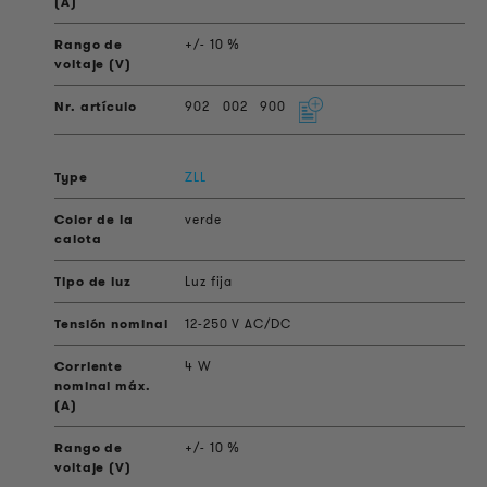
+/- 10 %
902
002
900
ZLL
verde
Luz fija
12-250 V AC/DC
4 W
+/- 10 %