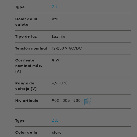
ZLL
azul
Luz fija
12-250 V AC/DC
4 W
+/- 10 %
902
005
900
ZLL
claro