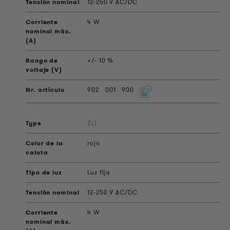
12-250 V AC/DC
4 W
+/- 10 %
902
001
900
ZLL
rojo
Luz fija
12-250 V AC/DC
4 W