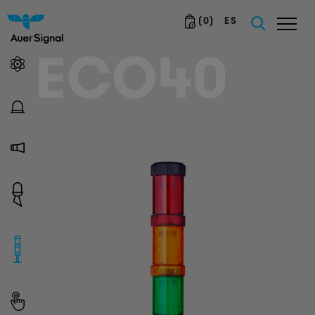
(
0
)
ES
ECO40