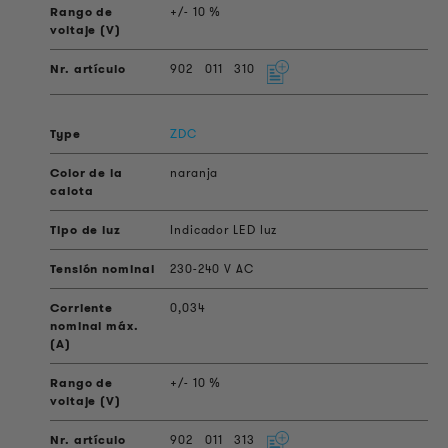
+/- 10 %
902
011
310
ZDC
naranja
Indicador LED luz
230-240 V AC
0,034
+/- 10 %
902
011
313