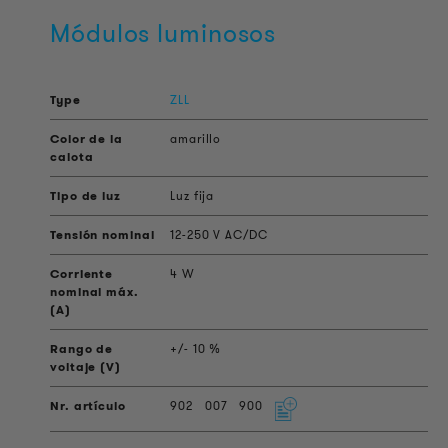
Módulos luminosos
ZLL
amarillo
Luz fija
12-250 V AC/DC
4 W
+/- 10 %
902
007
900