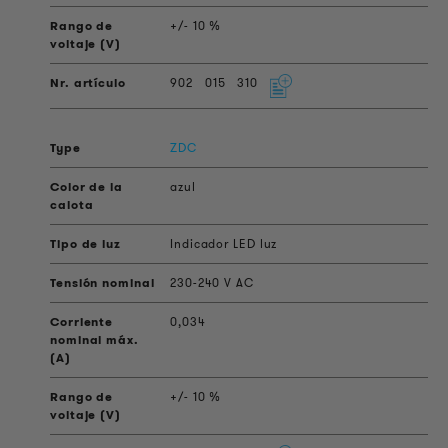
+/- 10 %
902
015
310
ZDC
azul
Indicador LED luz
230-240 V AC
0,034
+/- 10 %