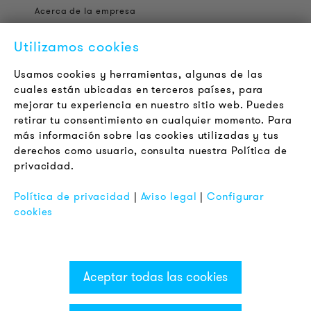
Acerca de la empresa
Contacto
Utilizamos cookies
Jobs
Boletín
Usamos cookies y herramientas, algunas de las
cuales están ubicadas en terceros países, para
mejorar tu experiencia en nuestro sitio web. Puedes
LEGAL
retirar tu consentimiento en cualquier momento. Para
Terminos y Condiciones Generales
más información sobre las cookies utilizadas y tus
Aviso de Privacidad
derechos como usuario, consulta nuestra Política de
privacidad.
Pie de Imprenta
FAQ
Política de privacidad
|
Aviso legal
|
Configurar
cookies
Aceptar todas las cookies