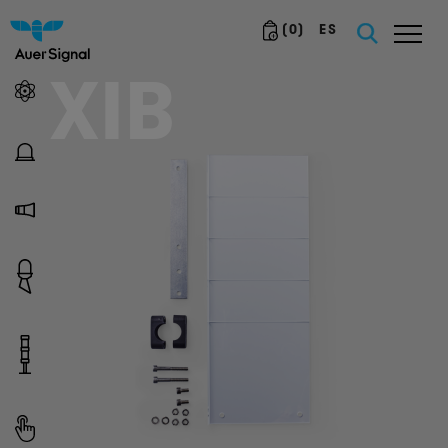
(
0
)
ES
XIB