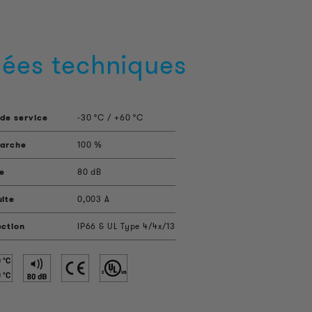
ées techniques
de service
-30 °C / +60 °C
marche
100 %
e
80 dB
uite
0,003 A
ection
IP66 & UL Type 4/4x/13