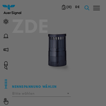
(
0
)
DE
ZDE
NENNSPANNUNG WÄHLEN
Bitte wählen