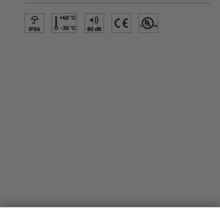
PRODUKT INFORMATIONEN
Technische Informationen
Referenzprojekte
Downloads
Zertifizierungen
LOUDER & BRIGHTER
Über uns
Kontakt