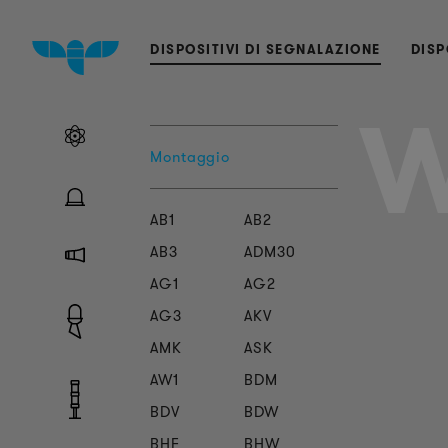
DISPOSITIVI DI SEGNALAZIONE
DISP
Montaggio
AB1
AB2
AB3
ADM30
AG1
AG2
AG3
AKV
AMK
ASK
AW1
BDM
BDV
BDW
BHF
BHW