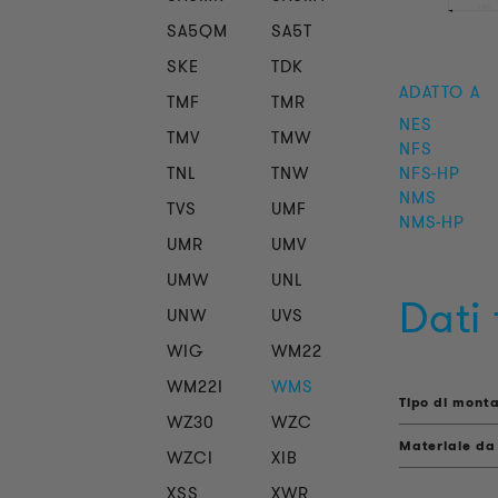
SA5QM
SA5T
SKE
TDK
ADATTO A
TMF
TMR
NES
TMV
TMW
NFS
TNL
TNW
NFS-HP
NMS
TVS
UMF
NMS-HP
UMR
UMV
UMW
UNL
Dati 
UNW
UVS
WIG
WM22
WM22I
WMS
Tipo di mont
WZ30
WZC
Materiale da
WZCI
XIB
XSS
XWR