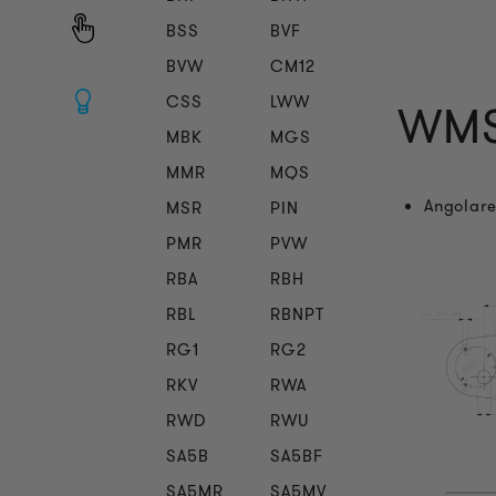
BSS
BVF
BVW
CM12
CSS
LWW
WMS 
MBK
MGS
MMR
MQS
Angolare
MSR
PIN
PMR
PVW
RBA
RBH
RBL
RBNPT
RG1
RG2
RKV
RWA
RWD
RWU
SA5B
SA5BF
SA5MR
SA5MV