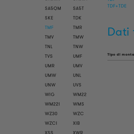
TDF+TDE
SA5QM
SA5T
SKE
TDK
Dati 
TMF
TMR
TMV
TMW
TNL
TNW
Tipo di mont
TVS
UMF
UMR
UMV
UMW
UNL
UNW
UVS
WIG
WM22
WM22I
WMS
WZ30
WZC
WZCI
XIB
XSS
XWR