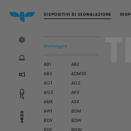
DISPOSITIVI DI SEGNALAZIONE
DISP
T
Montaggio
AB1
AB2
AB3
ADM30
AG1
AG2
AG3
AKV
AMK
ASK
AW1
BDM
BDV
BDW
BHF
BHW