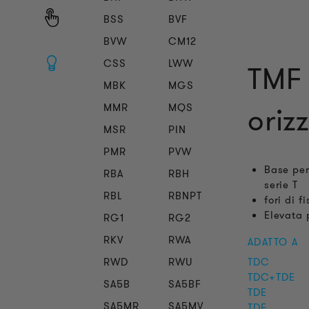
BSS
BVF
BVW
CM12
CSS
LWW
TMF 
MBK
MGS
MMR
MQS
oriz
MSR
PIN
PMR
PVW
Base per
RBA
RBH
serie T
RBL
RBNPT
fori di f
Elevata 
RG1
RG2
RKV
RWA
ADATTO A
RWD
RWU
TDC
TDC+TDE
SA5B
SA5BF
TDE
SA5MR
SA5MV
TDF