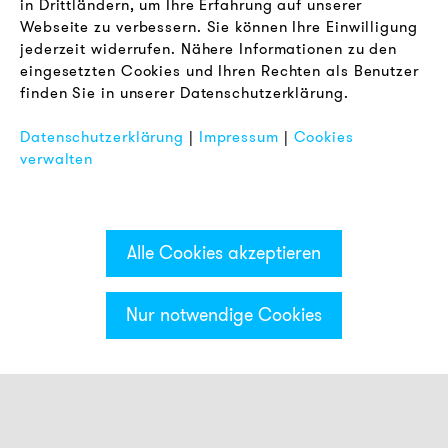
in Drittländern, um Ihre Erfahrung auf unserer
Webseite zu verbessern. Sie können Ihre Einwilligung
RECHTLICHES
jederzeit widerrufen. Nähere Informationen zu den
AGB
eingesetzten Cookies und Ihren Rechten als Benutzer
Datenschutz
finden Sie in unserer Datenschutzerklärung.
Impressum
Datenschutzerklärung
|
Impressum
|
Cookies
FAQ
verwalten
Alle Cookies akzeptieren
Nur notwendige Cookies
Kategorien & Filter
Smart Meldeleuchten