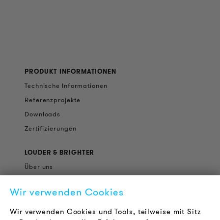
PRODUKT INFORMATIONEN
Technische Informationen
Referenzprojekte
Downloads
Zertifizierungen
LOUDER & BRIGHTER
Über uns
Kontakt
Wir verwenden Cookies
Karriere
Newsletter
Wir verwenden Cookies und Tools, teilweise mit Sitz