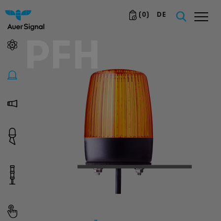
(
0
)
DE
PFH