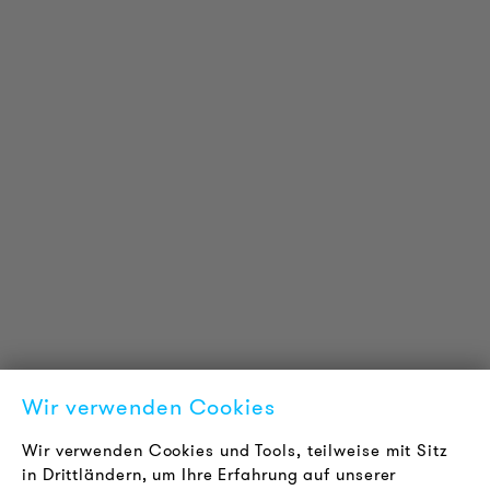
PRODUKT INFORMATIONEN
Technische Informationen
Referenzprojekte
Downloads
Zertifizierungen
LOUDER & BRIGHTER
Über uns
Kontakt
Wir verwenden Cookies
Karriere
Newsletter
Wir verwenden Cookies und Tools, teilweise mit Sitz
in Drittländern, um Ihre Erfahrung auf unserer