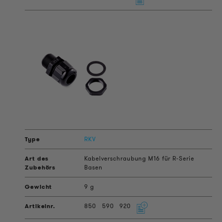
RKV
Kabelverschraubung M16 für R-Serie
Basen
9 g
850
590
920