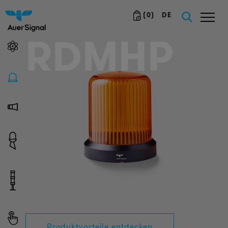
(
0
)
DE
RDMHP
Produktvorteile entdecken