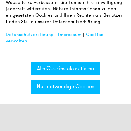
Webseite zu verbessern. Sie können Ihre Einwilligung
RECHTLICHES
jederzeit widerrufen. Nähere Informationen zu den
AGB
eingesetzten Cookies und Ihren Rechten als Benutzer
Datenschutz
finden Sie in unserer Datenschutzerklärung.
Impressum
Datenschutzerklärung
|
Impressum
|
Cookies
FAQ
verwalten
Alle Cookies akzeptieren
Nur notwendige Cookies
Kategorien & Filter
Smart Meldeleuchten