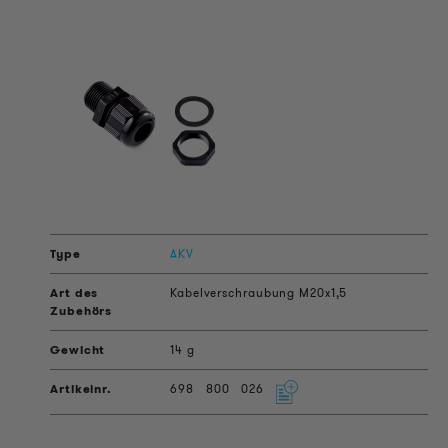
AKV
Kabelverschraubung M20x1,5
14 g
698
800
026