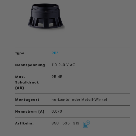
RBA
110-240 V AC
95 dB
horizontal oder Metall-Winkel
0,070
850
535
313