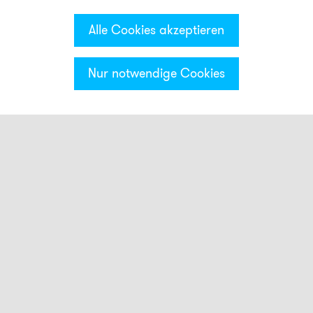
Alle Cookies akzeptieren
Nur notwendige Cookies
Kategorien & Filter
Signalsäule CT5
optische Module
akustische Module
Basen Module