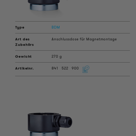
BDM
Anschlussdose für Magnetmontage
270 g
841
522
900