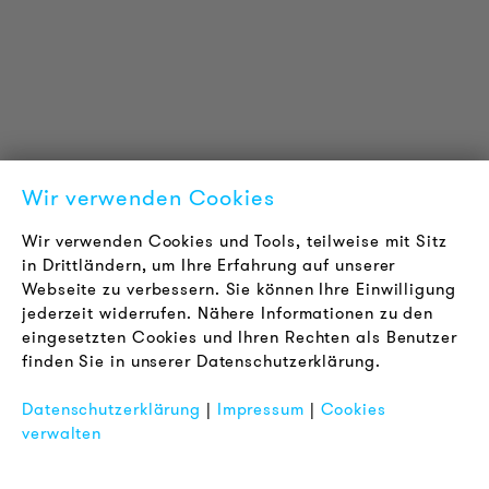
Downloads
Zertifizierungen
LOUDER & BRIGHTER
Über uns
Kontakt
Wir verwenden Cookies
Karriere
Newsletter
Wir verwenden Cookies und Tools, teilweise mit Sitz
in Drittländern, um Ihre Erfahrung auf unserer
Webseite zu verbessern. Sie können Ihre Einwilligung
RECHTLICHES
jederzeit widerrufen. Nähere Informationen zu den
AGB
eingesetzten Cookies und Ihren Rechten als Benutzer
Datenschutz
finden Sie in unserer Datenschutzerklärung.
Impressum
Datenschutzerklärung
|
Impressum
|
Cookies
FAQ
verwalten