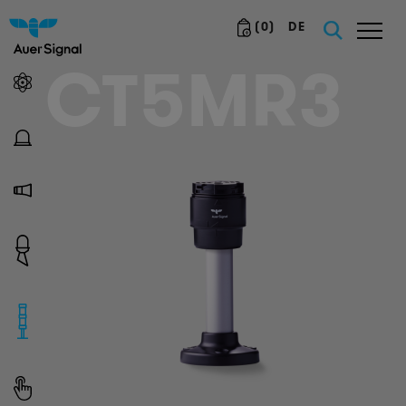
(
0
)
DE
CT5MR3