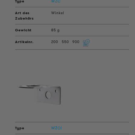
WZC
Winkel
85 g
200
550
900
WZCI