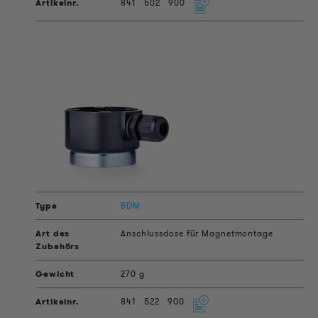
841
502
900
BDM
Anschlussdose für Magnetmontage
270 g
841
522
900