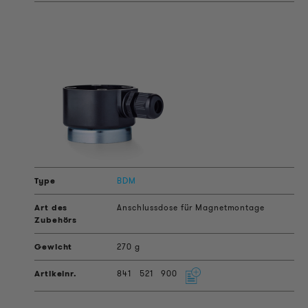
BDM
Anschlussdose für Magnetmontage
270 g
841
521
900