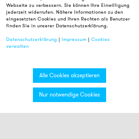
Webseite zu verbessern. Sie können Ihre Einwilligung
RECHTLICHES
jederzeit widerrufen. Nähere Informationen zu den
AGB
eingesetzten Cookies und Ihren Rechten als Benutzer
Datenschutz
finden Sie in unserer Datenschutzerklärung.
Impressum
Datenschutzerklärung
|
Impressum
|
Cookies
FAQ
verwalten
Alle Cookies akzeptieren
Nur notwendige Cookies
Kategorien & Filter
Signalsäule ECO