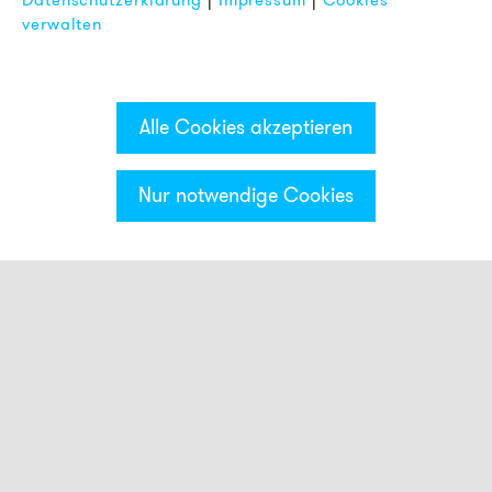
Datenschutzerklärung
|
Impressum
|
Cookies
FAQ
verwalten
Alle Cookies akzeptieren
Nur notwendige Cookies
Kategorien & Filter
Signalsäule ECO
optische Module
akustische Module