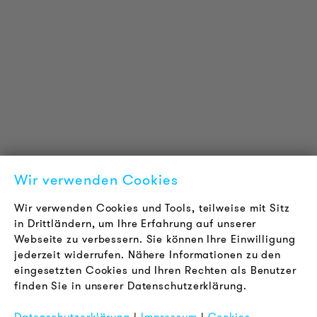
PRODUKT INFORMATIONEN
Technische Informationen
Referenzprojekte
Downloads
Zertifizierungen
LOUDER & BRIGHTER
Über uns
Kontakt
Wir verwenden Cookies
Karriere
Newsletter
Wir verwenden Cookies und Tools, teilweise mit Sitz
in Drittländern, um Ihre Erfahrung auf unserer
Webseite zu verbessern. Sie können Ihre Einwilligung
RECHTLICHES
jederzeit widerrufen. Nähere Informationen zu den
AGB
eingesetzten Cookies und Ihren Rechten als Benutzer
Datenschutz
finden Sie in unserer Datenschutzerklärung.
Impressum