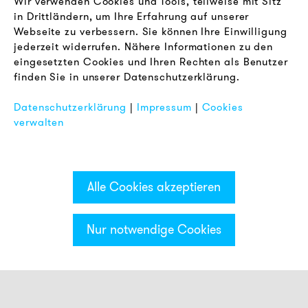
Wir verwenden Cookies und Tools, teilweise mit Sitz
in Drittländern, um Ihre Erfahrung auf unserer
Webseite zu verbessern. Sie können Ihre Einwilligung
RECHTLICHES
jederzeit widerrufen. Nähere Informationen zu den
AGB
eingesetzten Cookies und Ihren Rechten als Benutzer
Datenschutz
finden Sie in unserer Datenschutzerklärung.
Impressum
Datenschutzerklärung
|
Impressum
|
Cookies
FAQ
verwalten
Alle Cookies akzeptieren
Nur notwendige Cookies
Kategorien & Filter