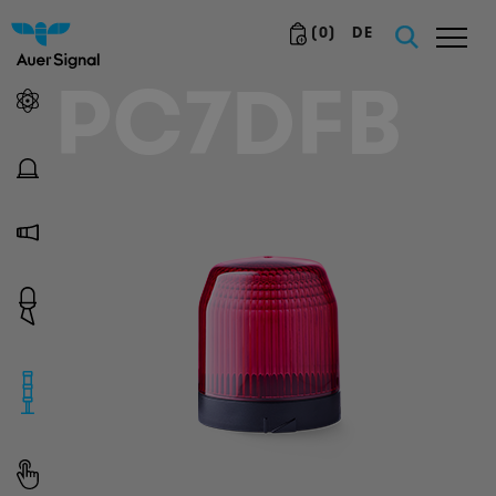
(
0
)
DE
PC7DFB