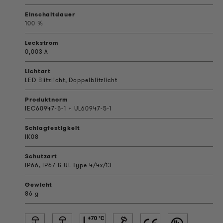
Einschaltdauer
100 %
Leckstrom
0,003 A
Lichtart
LED Blitzlicht, Doppelblitzlicht
Produktnorm
IEC60947-5-1 + UL60947-5-1
Schlagfestigkeit
IK08
Schutzart
IP66, IP67 & UL Type 4/4x/13
Gewicht
86 g