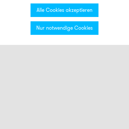
Alle Cookies akzeptieren
Nur notwendige Cookies
Kategorien & Filter
Signalsäule PC7
optische Module
akustische Module
Basen Module