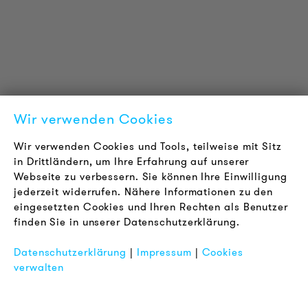
Downloads
Zertifizierungen
LOUDER & BRIGHTER
Über uns
Kontakt
Wir verwenden Cookies
Karriere
Newsletter
Wir verwenden Cookies und Tools, teilweise mit Sitz
in Drittländern, um Ihre Erfahrung auf unserer
Webseite zu verbessern. Sie können Ihre Einwilligung
RECHTLICHES
jederzeit widerrufen. Nähere Informationen zu den
AGB
eingesetzten Cookies und Ihren Rechten als Benutzer
Datenschutz
finden Sie in unserer Datenschutzerklärung.
Impressum
Datenschutzerklärung
|
Impressum
|
Cookies
FAQ
verwalten