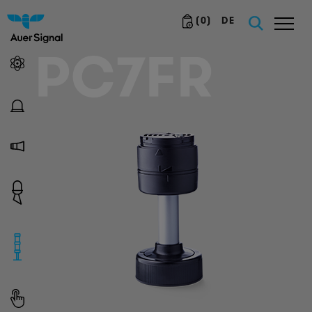
(
0
)
DE
PC7FR