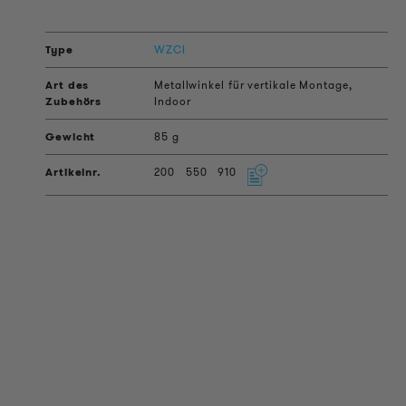
WZCI
Metallwinkel für vertikale Montage,
Indoor
85 g
200
550
910
PRODUKT INFORMATIONEN
Technische Informationen
Referenzprojekte