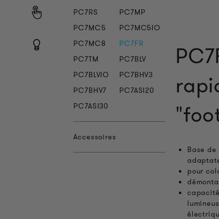
PC7RS
PC7MP
PC7MC5
PC7MC5IO
PC7MC8
PC7FR
PC7
PC7TM
PC7BLV
PC7BLVIO
PC7BHV3
rapi
PC7BHV7
PC7ASI20
"foo
PC7ASI30
Accessoires
Base de 
adaptat
pour col
démontag
capacité
lumineuse
électriq