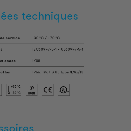
ées techniques
de service
-30 °C / +70 °C
it
IEC60947-5-1 + UL60947-5-1
ux chocs
IK08
ection
IP66, IP67 & UL Type 4/4x/13
ssoires