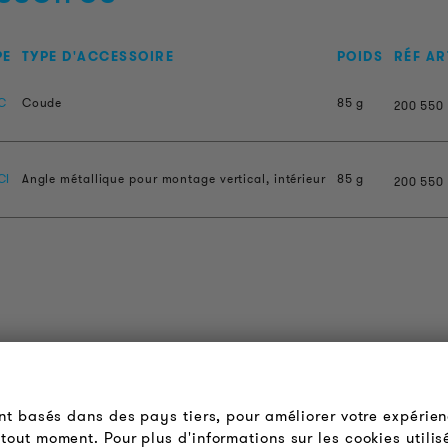
PE
TYPE D'ACCESSOIRE
POIDS
RÉF AR
C
Coude
85 g
200
550
CI
Angle métallique pour montage vertical, intérieur
85 g
200
550
OUDER & BRIGHTER
LÉGAL
 propos de nous
Conditions Générales de
ont basés dans des pays tiers, pour améliorer votre expérien
Vente
ontact
tout moment. Pour plus d'informations sur les cookies utilis
Protection des Données