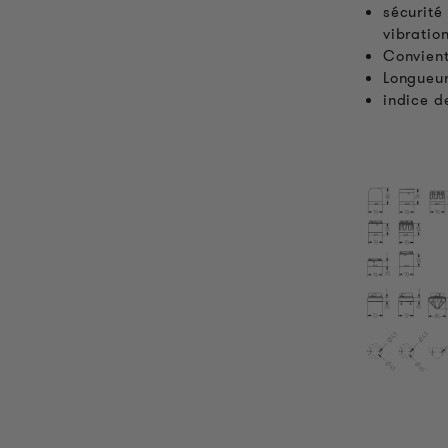
sécurité
vibratio
Convient
Longueu
indice d