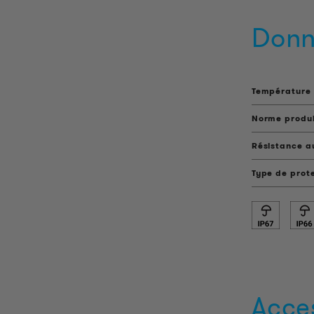
Donn
Température 
Norme produ
Résistance a
Type de prot
Acce