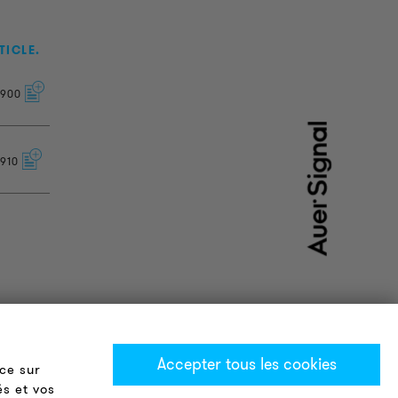
TICLE.
900
910
Accepter tous les cookies
ce sur
és et vos