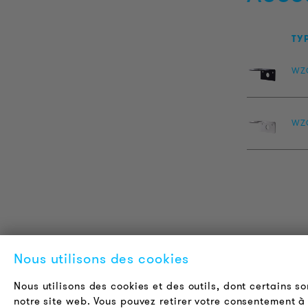
TY
WZ
WZ
INFORMATIONS SUR LES
L
Nous utilisons des cookies
PRODUITS
A
Nous utilisons des cookies et des outils, dont certains s
Informations Techniques
C
notre site web. Vous pouvez retirer votre consentement à 
Projets de référence