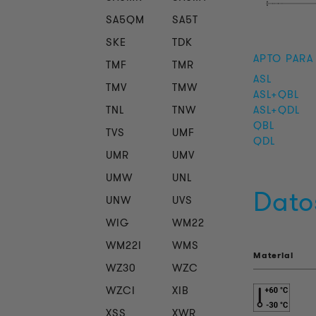
SA5QM
SA5T
SKE
TDK
APTO PARA
TMF
TMR
ASL
TMV
TMW
ASL+QBL
TNL
TNW
ASL+QDL
QBL
TVS
UMF
QDL
UMR
UMV
UMW
UNL
Dato
UNW
UVS
WIG
WM22
WM22I
WMS
Material
WZ30
WZC
WZCI
XIB
XSS
XWR