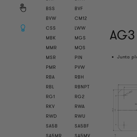
BSS
BVF
BVW
CM12
CSS
LWW
AG3 
MBK
MGS
MMR
MQS
Junta pl
MSR
PIN
PMR
PVW
RBA
RBH
RBL
RBNPT
RG1
RG2
RKV
RWA
RWD
RWU
SA5B
SA5BF
SA5MR
SA5MV