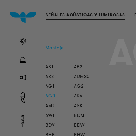
SEÑALES ACÚSTICAS Y LUMINOSAS
A
Montaje
AB1
AB2
AB3
ADM30
AG1
AG2
AG3
AKV
AMK
ASK
AW1
BDM
BDV
BDW
BHF
BHW