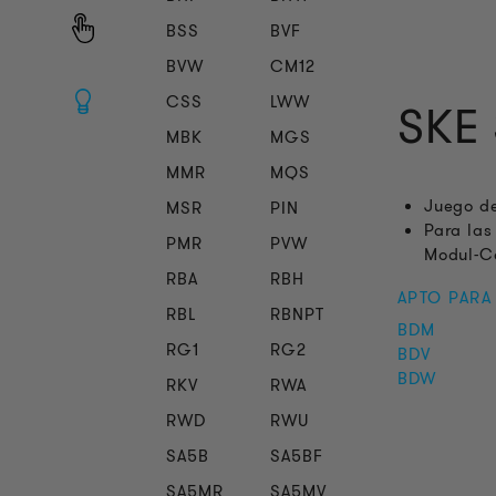
BSS
BVF
BVW
CM12
CSS
LWW
SKE 
MBK
MGS
MMR
MQS
Juego de
MSR
PIN
Para las
PMR
PVW
Modul-C
RBA
RBH
APTO PARA
RBL
RBNPT
BDM
RG1
RG2
BDV
BDW
RKV
RWA
RWD
RWU
SA5B
SA5BF
SA5MR
SA5MV