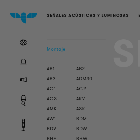
SEÑALES ACÚSTICAS Y LUMINOSAS
S
Montaje
AB1
AB2
AB3
ADM30
AG1
AG2
AG3
AKV
AMK
ASK
AW1
BDM
BDV
BDW
BHF
BHW