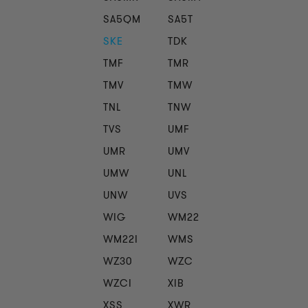
SA5QM
SA5T
SKE
TDK
TMF
TMR
TMV
TMW
TNL
TNW
TVS
UMF
UMR
UMV
UMW
UNL
UNW
UVS
WIG
WM22
WM22I
WMS
WZ30
WZC
WZCI
XIB
XSS
XWR