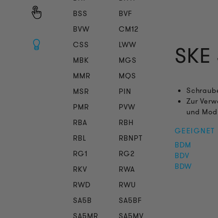
BSS
BVF
BVW
CM12
CSS
LWW
SKE
MBK
MGS
MMR
MQS
Schraube
MSR
PIN
Zur Verw
PMR
PVW
und Mod
RBA
RBH
GEEIGNET
RBL
RBNPT
BDM
RG1
RG2
BDV
BDW
RKV
RWA
RWD
RWU
SA5B
SA5BF
SA5MR
SA5MV