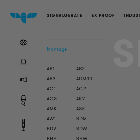
SIGNALGERÄTE
EX PROOF
INDUS
S
Montage
AB1
AB2
AB3
ADM30
AG1
AG2
AG3
AKV
AMK
ASK
AW1
BDM
BDV
BDW
BHF
BHW