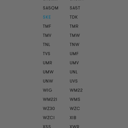
SA5QM
SA5T
SKE
TDK
TMF
TMR
TMV
TMW
TNL
TNW
TVS
UMF
UMR
UMV
UMW
UNL
UNW
UVS
WIG
WM22
WM22I
WMS
WZ30
WZC
WZCI
XIB
XSS
XWR