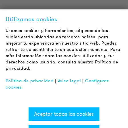
Acerca de la empresa
Contacto
Utilizamos cookies
Jobs
Boletín
Usamos cookies y herramientas, algunas de las
cuales están ubicadas en terceros países, para
mejorar tu experiencia en nuestro sitio web. Puedes
LEGAL
retirar tu consentimiento en cualquier momento. Para
Terminos y Condiciones Generales
más información sobre las cookies utilizadas y tus
Aviso de Privacidad
derechos como usuario, consulta nuestra Política de
privacidad.
Pie de Imprenta
FAQ
Política de privacidad
|
Aviso legal
|
Configurar
cookies
Aceptar todas las cookies