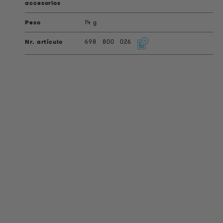
14 g
698
800
026
INFORMACIÓN DEL PRODUCTO
Información Técnica
Proyectos de referencia
Descargas
Certificaciones
LOUDER & BRIGHTER