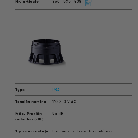
850
535
408
RBA
110-240 V AC
95 dB
horizontal o Escuadra metálica