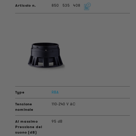
850
535
408
RBA
110-240 V AC
95 dB