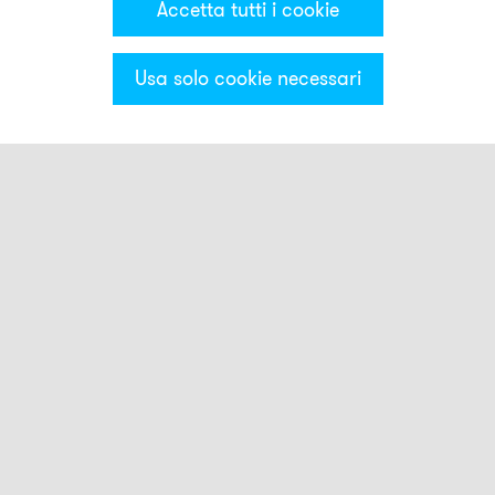
Accetta tutti i cookie
Usa solo cookie necessari
Categorie & Filter
Luci smart
Pulsante Smart Touch
Luci stroboscopiche
FLS
QBL
NFS
NFS-HP
PFH
PFL