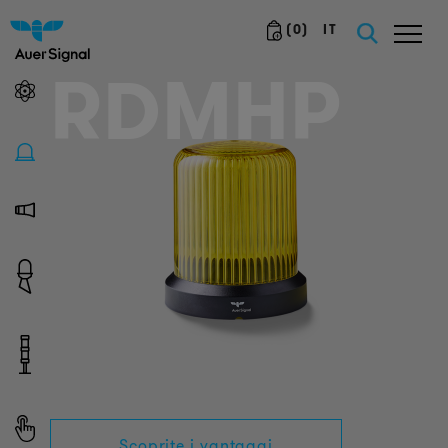
(
0
)
IT
RDMHP
Scoprite i vantaggi