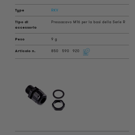
RKV
Pressacavo M16 per la basi della Serie R
9 g
850
590
920