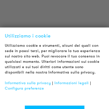
LOUDER & BRIGHTER
Chi siamo
Contatti
Offerte di Lavoro
Utilizziamo i cookie
Newsletter
Utilizziamo cookie e strumenti, alcuni dei quali con
sede in paesi terzi, per migliorare la tua esperienza
LEGALE
sul nostro sito web. Puoi revocare il tuo consenso in
Termini & Condizioni
qualsiasi momento. Ulteriori informazioni sui cookie
Informativa sulla Privacy
utilizzati e sui tuoi diritti come utente sono
disponibili nella nostra Informativa sulla privacy.
Impronta
FAQ
Informativa sulla privacy
|
Informazioni legali
|
Configura preferenze