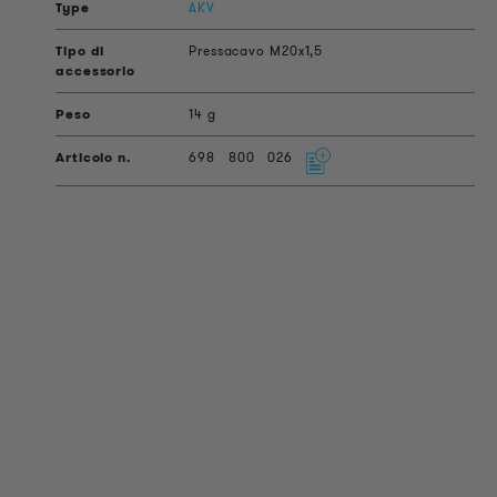
AKV
Pressacavo M20x1,5
14 g
698
800
026
INFORMAZIONI SUL PRODOTTO
Informazioni Tecniche
Progetti di riferimento
Downloads
Certificazioni