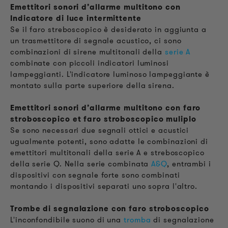
Emettitori sonori d’allarme multitono con
Indicatore di luce intermittente
Se il faro streboscopico è desiderato in aggiunta a
un trasmettitore di segnale acustico, ci sono
combinazioni di sirene multitonali della
serie A
combinate con piccoli indicatori luminosi
lampeggianti. L'indicatore luminoso lampeggiante è
montato sulla parte superiore della sirena.
Emettitori sonori d’allarme multitono con faro
stroboscopico et faro stroboscopico muliplo
Se sono necessari due segnali ottici e acustici
ugualmente potenti, sono adatte le combinazioni di
emettitori multitonali della serie A e streboscopico
della serie Q. Nella serie combinata
A&Q
, entrambi i
dispositivi con segnale forte sono combinati
montando i dispositivi separati uno sopra l'altro.
Trombe di segnalazione con faro stroboscopico
L'inconfondibile suono di una
tromba
di segnalazione