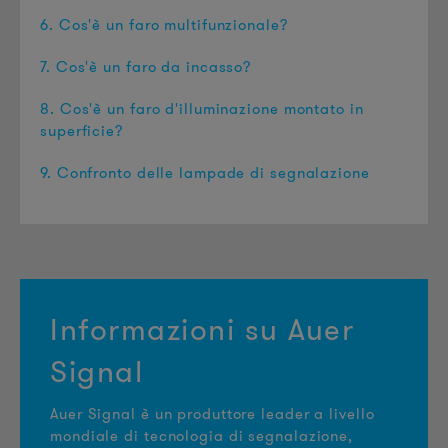
6. Cos'è un faro multifunzionale?
7. Cos'è un faro da incasso?
8. Cos'è un faro d'illuminazione montato in
superficie?
9. Confronto delle lampade di segnalazione
Informazioni su Auer
Signal
Auer Signal è un produttore leader a livello
mondiale di tecnologia di segnalazione,