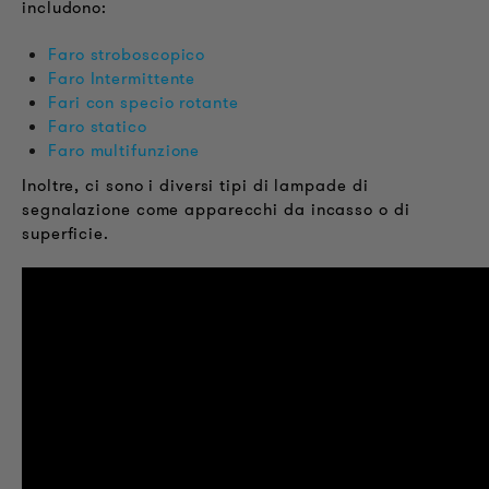
includono:
Faro stroboscopico
Faro Intermittente
Fari con specio rotante
Faro statico
Faro multifunzione
Inoltre, ci sono i diversi tipi di lampade di
segnalazione come apparecchi da incasso o di
superficie.