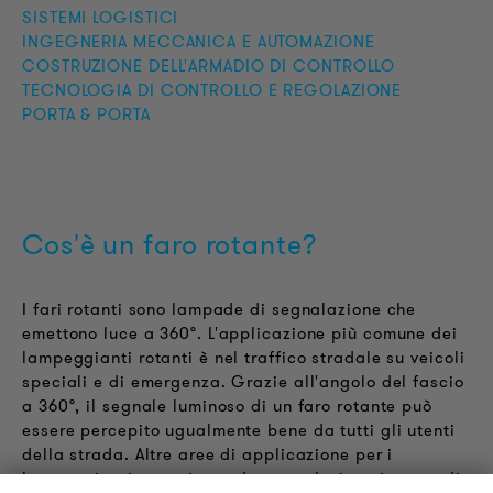
SISTEMI LOGISTICI
INGEGNERIA MECCANICA E AUTOMAZIONE
COSTRUZIONE DELL'ARMADIO DI CONTROLLO
TECNOLOGIA DI CONTROLLO E REGOLAZIONE
PORTA & PORTA
Cos'è un faro rotante?
I fari rotanti sono lampade di segnalazione che
emettono luce a 360°. L'applicazione più comune dei
lampeggianti rotanti è nel traffico stradale su veicoli
speciali e di emergenza. Grazie all'angolo del fascio
a 360°, il segnale luminoso di un faro rotante può
essere percepito ugualmente bene da tutti gli utenti
della strada. Altre aree di applicazione per i
lampeggianti rotanti sono la segnalazione in caso di