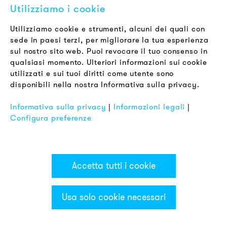
pericolo da parte di macchinari o sistemi di allarme.
Utilizziamo i cookie
A causa della loro percezione particolarmente
elevata, servono come segnali luminosi di
Utilizziamo cookie e strumenti, alcuni dei quali con
avvertimento per situazioni pericolose.
sede in paesi terzi, per migliorare la tua esperienza
sul nostro sito web. Puoi revocare il tuo consenso in
Il tipo più conosciuto di faro a specchio rotante è il
qualsiasi momento. Ulteriori informazioni sui cookie
faro a specchio rotante.
utilizzati e sui tuoi diritti come utente sono
disponibili nella nostra Informativa sulla privacy.
Informativa sulla privacy
|
Informazioni legali
|
Luci rotanti
Configura preferenze
Accetta tutti i cookie
Usa solo cookie necessari