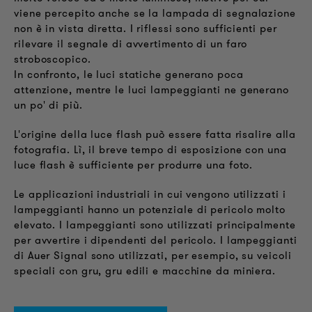
viene percepito anche se la lampada di segnalazione
non è in vista diretta. I riflessi sono sufficienti per
rilevare il segnale di avvertimento di un faro
stroboscopico.
In confronto, le luci statiche generano poca
attenzione, mentre le luci lampeggianti ne generano
un po' di più.
L'origine della luce flash può essere fatta risalire alla
fotografia. Lì, il breve tempo di esposizione con una
luce flash è sufficiente per produrre una foto.
Le applicazioni industriali in cui vengono utilizzati i
lampeggianti hanno un potenziale di pericolo molto
elevato. I lampeggianti sono utilizzati principalmente
per avvertire i dipendenti del pericolo. I lampeggianti
di Auer Signal sono utilizzati, per esempio, su veicoli
speciali con gru, gru edili e macchine da miniera.