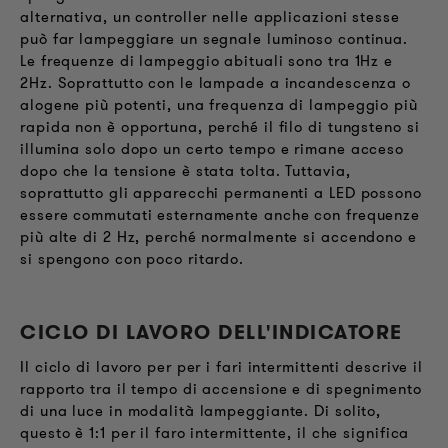
alternativa, un controller nelle applicazioni stesse
può far lampeggiare un segnale luminoso continua.
Le frequenze di lampeggio abituali sono tra 1Hz e
2Hz. Soprattutto con le lampade a incandescenza o
alogene più potenti, una frequenza di lampeggio più
rapida non è opportuna, perché il filo di tungsteno si
illumina solo dopo un certo tempo e rimane acceso
dopo che la tensione è stata tolta. Tuttavia,
soprattutto gli apparecchi permanenti a LED possono
essere commutati esternamente anche con frequenze
più alte di 2 Hz, perché normalmente si accendono e
si spengono con poco ritardo.
CICLO DI LAVORO DELL'INDICATORE
Il ciclo di lavoro per per i fari intermittenti descrive il
rapporto tra il tempo di accensione e di spegnimento
di una luce in modalità lampeggiante. Di solito,
questo è 1:1 per il faro intermittente, il che significa