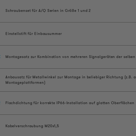
Schraubenset für A/Q Serien in Größe 1 und 2
Einstellstift für Einbausummer
K
Montagesatz zur Kombination von mehreren Signalgeräten der selbe
Anbausatz für Metallwinkel zur Montage in beliebiger Richtung (z.B. 
Montageplattformen)
2
Flachdichtung für korrekte IP66-Installation auf glatten Oberflächen
Kabelverschraubung M20x1,5