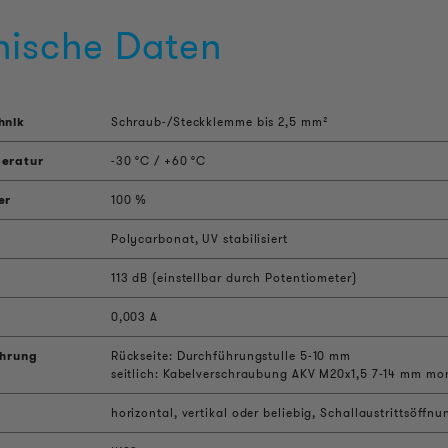
nische Daten
hnik
Schraub-/Steckklemme bis 2,5 mm²
eratur
-30 °C / +60 °C
er
100 %
Polycarbonat, UV stabilisiert
113 dB (einstellbar durch Potentiometer)
0,003 A
ührung
Rückseite: Durchführungstulle 5-10 mm
seitlich: Kabelverschraubung AKV M20x1,5 7-14 mm mo
horizontal, vertikal oder beliebig, Schallaustrittsöff