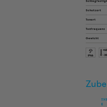
Schlagfestig
Schutzart
Tonart
Tonfrequenz
Gewicht
Zube
TY
E