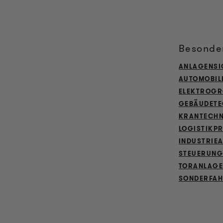
Besonder
ANLAGENSI
AUTOMOBIL
ELEKTROGR
GEBÄUDETE
KRANTECHN
LOGISTIKP
INDUSTRIE
STEUERUNG
TORANLAG
SONDERFA