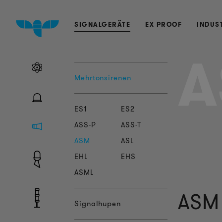
SIGNALGERÄTE
EX PROOF
INDUS
A
Mehrtonsirenen
ES1
ES2
ASS-P
ASS-T
ASM
ASL
EHL
EHS
ASML
ASM 
Signalhupen