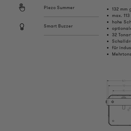
Piezo Summer
132 mm g
max. 113
hohe Sch
Smart Buzzer
optional
32 Tonar
Schalldr
für indu
Mehrtons