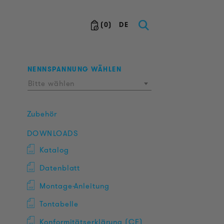
(
0
)
DE
NENNSPANNUNG WÄHLEN
Bitte wählen
Zubehör
DOWNLOADS
Katalog
Datenblatt
Montage-Anleitung
Tontabelle
Konformitätserklärung (CE)