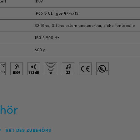
keit
IK09
IP66 & UL Type 4/4x/13
32 Töne, 3 Töne extern ansteuerbar, siehe Tontabelle
150-2.900 Hz
600 g
hör
P
ART DES ZUBEHÖRS