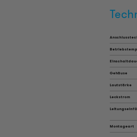
Tech
Anschlusstec
Betriebstemp
Einschaltdau
Gehäuse
Lautstärke
Leckstrom
Leitungseinf
Montageart