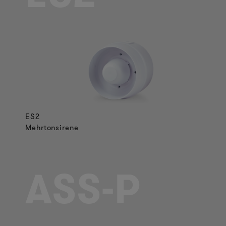
ES2
Mehrtonsirene
ASS-P