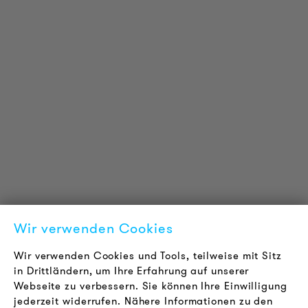
PRODUKT INFORMATIONEN
Technische Informationen
Referenzprojekte
Downloads
Zertifizierungen
LOUDER & BRIGHTER
Über uns
Kontakt
Wir verwenden Cookies
Karriere
Newsletter
Wir verwenden Cookies und Tools, teilweise mit Sitz
in Drittländern, um Ihre Erfahrung auf unserer
Webseite zu verbessern. Sie können Ihre Einwilligung
RECHTLICHES
jederzeit widerrufen. Nähere Informationen zu den
AGB