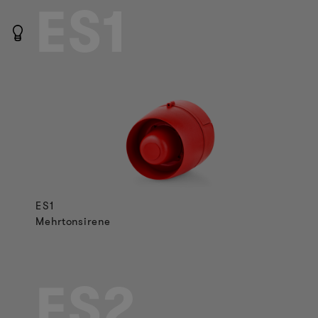
ES1
ES1
Mehrtonsirene
ES2