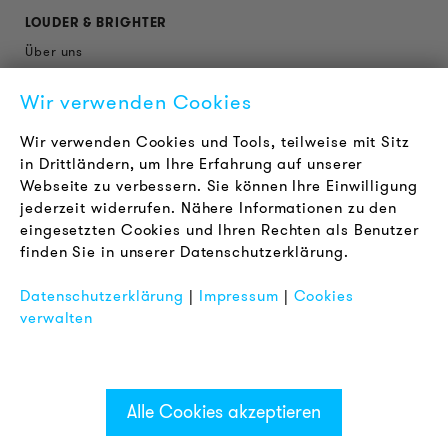
LOUDER & BRIGHTER
Über uns
Kontakt
Wir verwenden Cookies
Karriere
Newsletter
Wir verwenden Cookies und Tools, teilweise mit Sitz
in Drittländern, um Ihre Erfahrung auf unserer
Webseite zu verbessern. Sie können Ihre Einwilligung
RECHTLICHES
jederzeit widerrufen. Nähere Informationen zu den
AGB
eingesetzten Cookies und Ihren Rechten als Benutzer
Datenschutz
finden Sie in unserer Datenschutzerklärung.
Impressum
Datenschutzerklärung
|
Impressum
|
Cookies
FAQ
verwalten
Alle Cookies akzeptieren