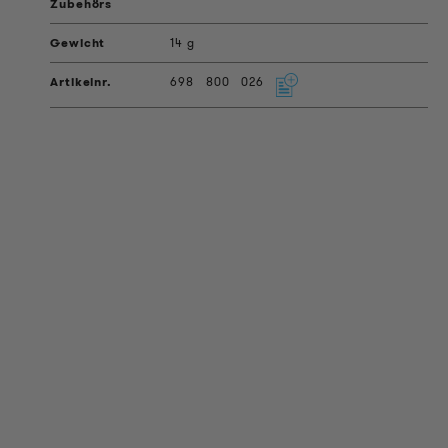
14 g
698
800
026
PRODUKT INFORMATIONEN
Technische Informationen
Referenzprojekte
Downloads
Zertifizierungen
LOUDER & BRIGHTER