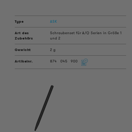
ASK
Schraubenset für A/Q Serien in Größe 1
und 2
2 g
874
045
900