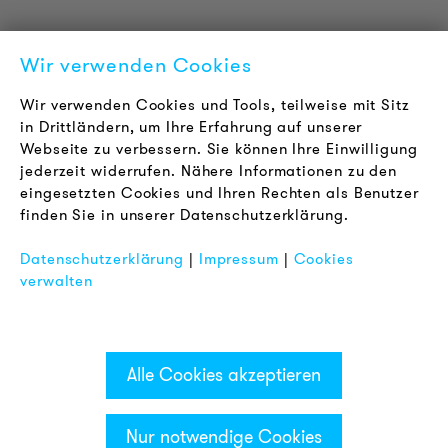
Über uns
Kontakt
Wir verwenden Cookies
Karriere
Newsletter
Wir verwenden Cookies und Tools, teilweise mit Sitz
in Drittländern, um Ihre Erfahrung auf unserer
Webseite zu verbessern. Sie können Ihre Einwilligung
RECHTLICHES
jederzeit widerrufen. Nähere Informationen zu den
AGB
eingesetzten Cookies und Ihren Rechten als Benutzer
Datenschutz
finden Sie in unserer Datenschutzerklärung.
Impressum
Datenschutzerklärung
|
Impressum
|
Cookies
FAQ
verwalten
Alle Cookies akzeptieren
Nur notwendige Cookies