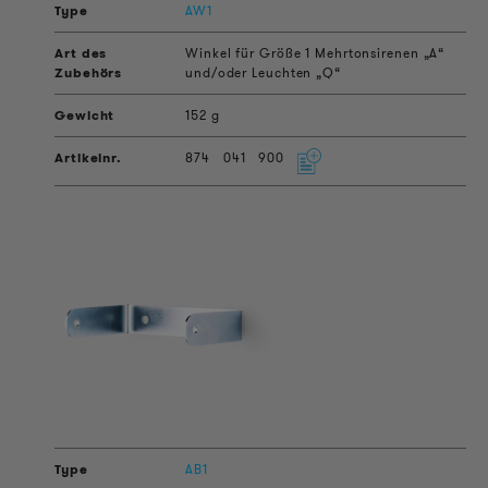
AW1
Winkel für Größe 1 Mehrtonsirenen „A“
und/oder Leuchten „Q“
152 g
874
041
900
AB1