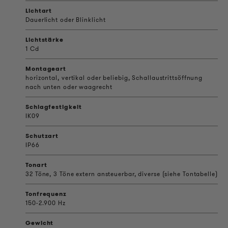
Lichtart
Dauerlicht oder Blinklicht
Lichtstärke
1 Cd
Montageart
horizontal, vertikal oder beliebig, Schallaustrittsöffnung
nach unten oder waagrecht
Schlagfestigkeit
IK09
Schutzart
IP66
Tonart
32 Töne, 3 Töne extern ansteuerbar, diverse (siehe Tontabelle)
Tonfrequenz
150-2.900 Hz
Gewicht