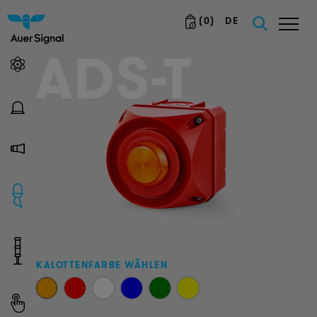
(
0
)
DE
ADS-T
KALOTTENFARBE WÄHLEN