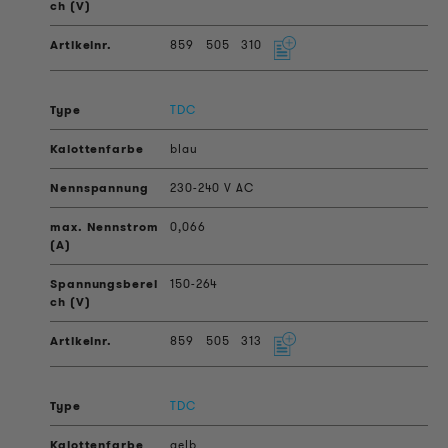
859
505
310
TDC
blau
230-240 V AC
0,066
150-264
859
505
313
TDC
gelb