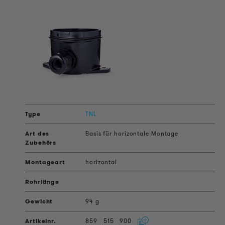
TNL
Basis für horizontale Montage
horizontal
94 g
859
515
900