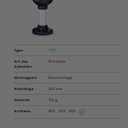
TMR
Rohrbasis
Rohrmontage
250 mm
176 g
859
533
900