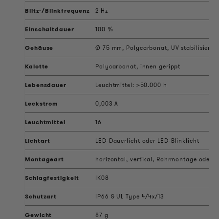
Blitz-/Blinkfrequenz
2 Hz
Einschaltdauer
100 %
Gehäuse
Ø 75 mm, Polycarbonat, UV stabilisiert
Kalotte
Polycarbonat, innen gerippt
Lebensdauer
Leuchtmittel: >50.000 h
Leckstrom
0,003 A
Leuchtmittel
16
Lichtart
LED-Dauerlicht oder LED-Blinklicht
Montageart
horizontal, vertikal, Rohrmontage oder b
Schlagfestigkeit
IK08
Schutzart
IP66 & UL Type 4/4x/13
Gewicht
87 g