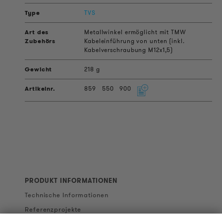
TVS
Metallwinkel ermöglicht mit TMW
Kabeleinführung von unten (inkl.
Kabelverschraubung M12x1,5)
218 g
859
550
900
PRODUKT INFORMATIONEN
Technische Informationen
Referenzprojekte