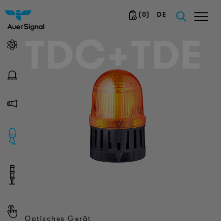
(
0
)
DE
TDC+TDE
Optisches Gerät