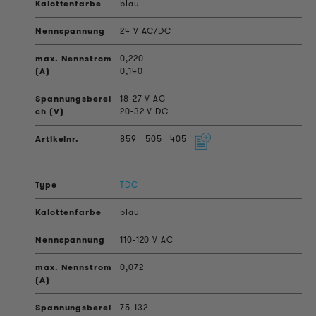
blau
24 V AC/DC
0,220
0,140
18-27 V AC
20-32 V DC
859
505
405
TDC
blau
110-120 V AC
0,072
75-132