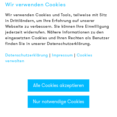
Downloads
Wir verwenden Cookies
Zertifizierungen
Wir verwenden Cookies und Tools, teilweise mit Sitz
in Drittländern, um Ihre Erfahrung auf unserer
LOUDER & BRIGHTER
Webseite zu verbessern. Sie können Ihre Einwilligung
Über uns
jederzeit widerrufen. Nähere Informationen zu den
Kontakt
eingesetzten Cookies und Ihren Rechten als Benutzer
finden Sie in unserer Datenschutzerklärung.
Karriere
Newsletter
Datenschutzerklärung
|
Impressum
|
Cookies
verwalten
RECHTLICHES
AGB
Datenschutz
Alle Cookies akzeptieren
Impressum
FAQ
Nur notwendige Cookies
Kategorien & Filter