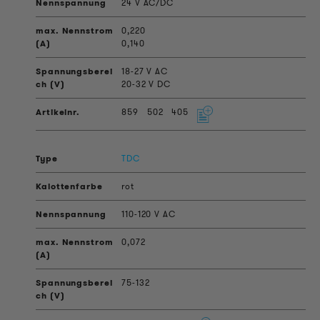
24 V AC/DC
0,220
0,140
18-27 V AC
20-32 V DC
859
502
405
TDC
rot
110-120 V AC
0,072
75-132