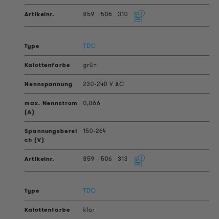
859
506
310
TDC
grün
230-240 V AC
0,066
150-264
859
506
313
TDC
klar