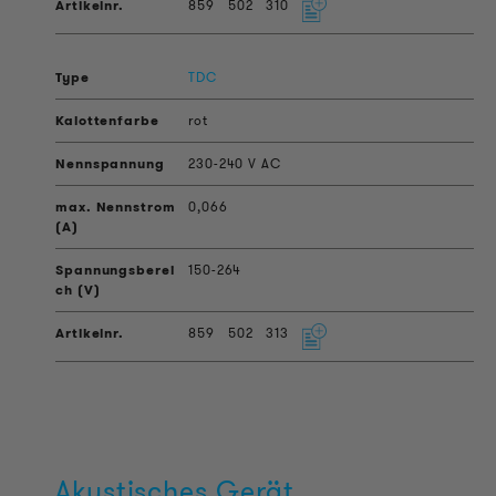
859
502
310
TDC
rot
230-240 V AC
0,066
150-264
859
502
313
Akustisches Gerät