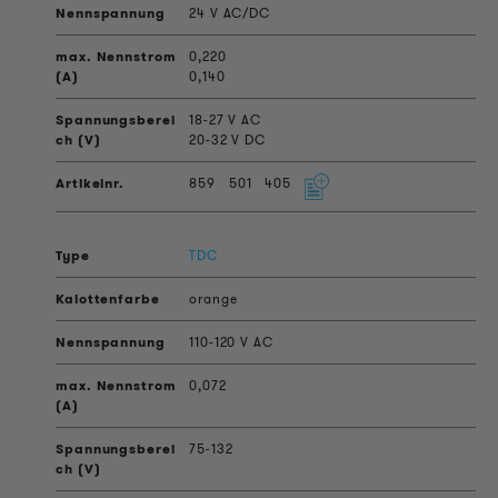
24 V AC/DC
0,220
0,140
18-27 V AC
20-32 V DC
859
501
405
TDC
orange
110-120 V AC
0,072
75-132