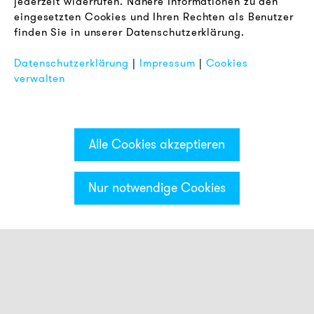
jederzeit widerrufen. Nähere Informationen zu den
AGB
eingesetzten Cookies und Ihren Rechten als Benutzer
Datenschutz
finden Sie in unserer Datenschutzerklärung.
Impressum
Datenschutzerklärung
|
Impressum
|
Cookies
FAQ
verwalten
Alle Cookies akzeptieren
Nur notwendige Cookies
Kategorien & Filter
Smart Meldeleuchten