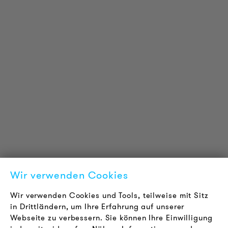
PRODUKT INFORMATIONEN
Technische Informationen
Referenzprojekte
Downloads
Zertifizierungen
LOUDER & BRIGHTER
Über uns
Kontakt
Wir verwenden Cookies
Karriere
Newsletter
Wir verwenden Cookies und Tools, teilweise mit Sitz
in Drittländern, um Ihre Erfahrung auf unserer
Webseite zu verbessern. Sie können Ihre Einwilligung
RECHTLICHES