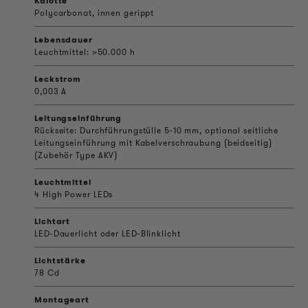
Kalotte
Polycarbonat, innen gerippt
Lebensdauer
Leuchtmittel: >50.000 h
Leckstrom
0,003 A
Leitungseinführung
Rückseite: Durchführungstülle 5-10 mm, optional seitliche
Leitungseinführung mit Kabelverschraubung (beidseitig)
(Zubehör Type AKV)
Leuchtmittel
4 High Power LEDs
Lichtart
LED-Dauerlicht oder LED-Blinklicht
Lichtstärke
78 Cd
Montageart