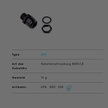
AKV
Kabelverschraubung M20x1,5
14 g
698
800
026