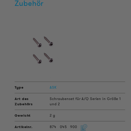
Zubehör
ASK
Schraubenset für A/Q Serien in Größe 1
und 2
2 g
874
045
900