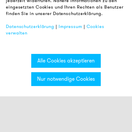
jederzeit widerrufen. Nähere Informationen zu den
AGB
eingesetzten Cookies und Ihren Rechten als Benutzer
Datenschutz
finden Sie in unserer Datenschutzerklärung.
Impressum
Datenschutzerklärung
|
Impressum
|
Cookies
FAQ
verwalten
Alle Cookies akzeptieren
Nur notwendige Cookies
Kategorien & Filter
Smart Meldeleuchten