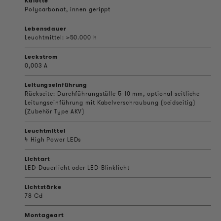
Kalotte
Polycarbonat, innen gerippt
Lebensdauer
Leuchtmittel: >50.000 h
Leckstrom
0,003 A
Leitungseinführung
Rückseite: Durchführungstülle 5-10 mm, optional seitliche
Leitungseinführung mit Kabelverschraubung (beidseitig)
(Zubehör Type AKV)
Leuchtmittel
4 High Power LEDs
Lichtart
LED-Dauerlicht oder LED-Blinklicht
Lichtstärke
78 Cd
Montageart