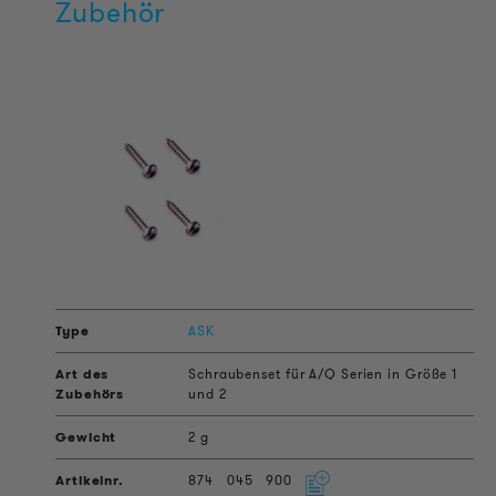
Zubehör
ASK
Schraubenset für A/Q Serien in Größe 1
und 2
2 g
874
045
900