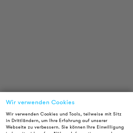
PRODUKT INFORMATIONEN
Technische Informationen
Referenzprojekte
Downloads
Zertifizierungen
LOUDER & BRIGHTER
Über uns
Kontakt
Wir verwenden Cookies
Karriere
Newsletter
Wir verwenden Cookies und Tools, teilweise mit Sitz
in Drittländern, um Ihre Erfahrung auf unserer
Webseite zu verbessern. Sie können Ihre Einwilligung
RECHTLICHES