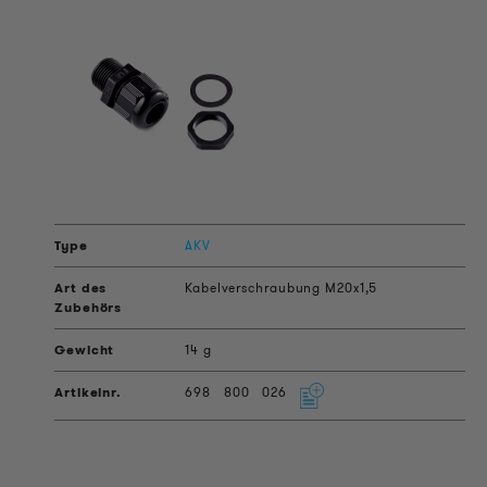
AKV
Kabelverschraubung M20x1,5
14 g
698
800
026