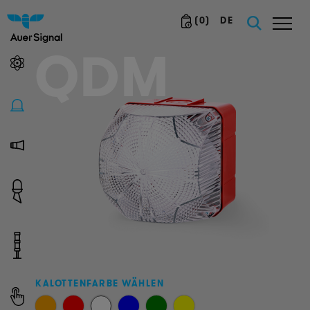
(
0
)
DE
QDM
KALOTTENFARBE WÄHLEN