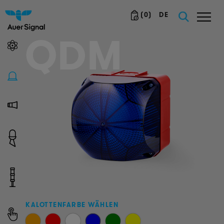
(
0
)
DE
QDM
KALOTTENFARBE WÄHLEN