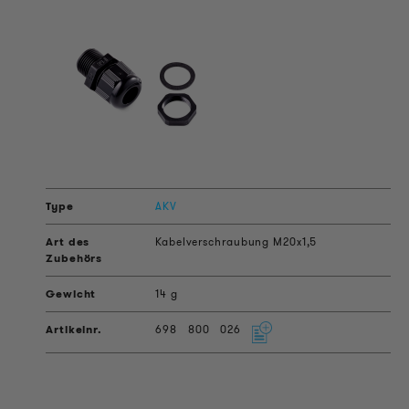
AKV
Kabelverschraubung M20x1,5
14 g
698
800
026