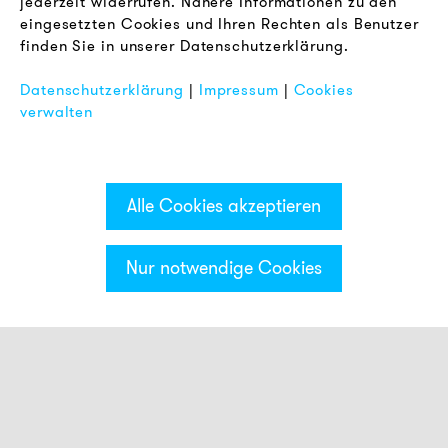
jederzeit widerrufen. Nähere Informationen zu den
AGB
eingesetzten Cookies und Ihren Rechten als Benutzer
Datenschutz
finden Sie in unserer Datenschutzerklärung.
Impressum
Datenschutzerklärung
|
Impressum
|
Cookies
FAQ
verwalten
Alle Cookies akzeptieren
Nur notwendige Cookies
Kategorien & Filter
Smart Meldeleuchten