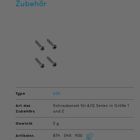
Zubehör
ASK
Schraubenset für A/Q Serien in Größe 1
und 2
2 g
874
045
900