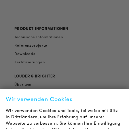
PRODUKT INFORMATIONEN
Technische Informationen
Referenzprojekte
Downloads
Zertifizierungen
LOUDER & BRIGHTER
Über uns
Kontakt
Wir verwenden Cookies
Karriere
Newsletter
Wir verwenden Cookies und Tools, teilweise mit Sitz
in Drittländern, um Ihre Erfahrung auf unserer
Webseite zu verbessern. Sie können Ihre Einwilligung
RECHTLICHES