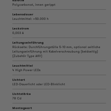
Kalotte
Polycarbonat, innen gerippt
Lebensdauer
Leuchtmittel: >50.000 h
Leckstrom
0,003 A
Leitungseinführung
Rückseite: Durchführungstülle 5-10 mm, optional seitliche
Leitungseinführung mit Kabelverschraubung (beidseitig)
(Zubehör Type AKV)
Leuchtmittel
4 High Power LEDs
Lichtart
LED-Dauerlicht oder LED-Blinklicht
Lichtstärke
78 Cd
Montageart