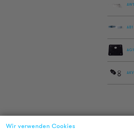
AW
AB1
AG1
AKV
Wir verwenden Cookies
PRODUKT INFORMATIONEN
L