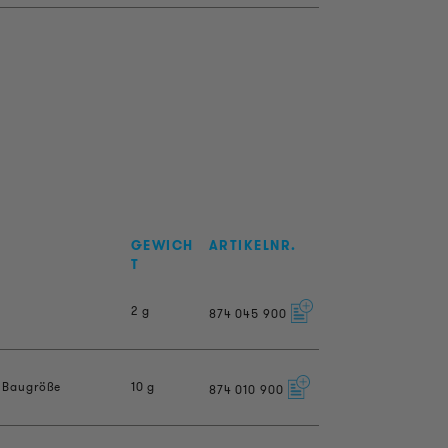
GEWICH
ARTIKELNR.
T
2 g
874
045
900
n Baugröße
10 g
874
010
900