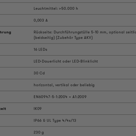
Leuchtmittel: >50.000 h
0,003 A
ührung
Rückseite: Durchführungstülle 5-10 mm, optional seit
(beidseitig) (Zubehör Type AKV)
16 LEDs
LED-Dauerlicht oder LED-Blinklicht
30 Cd
horizontal, vertikal oder beliebig
EN60947-5-1:2004 + A1:2009
keit
IK09
IP66 & UL Type 4/4x/13
230 g