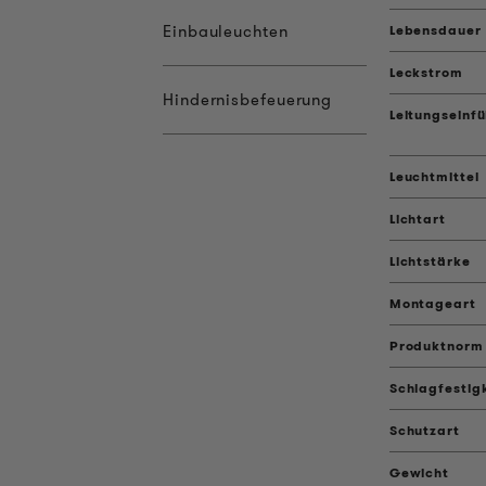
Einbauleuchten
Lebensdauer
Leckstrom
Hindernisbefeuerung
Leitungseinf
Leuchtmittel
Lichtart
Lichtstärke
Montageart
Produktnorm
Schlagfestig
Schutzart
Gewicht