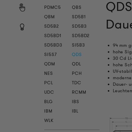
QDS
PDMC5
QBS
QBM
SD5B1
Daue
SD5B2
SD5B3
SD5BD1
SD5BD2
SD5BD3
SI5B3
94 mm gr
hohe Sig
SI5S7
QDS
30 Cd Li
QDM
QDL
hohe Sch
UV-stabi
NES
PCH
moderne
PCL
TDC
Dauer- u
Leuchten
UDC
RCMM
BLG
IBS
IBM
IBL
WLK