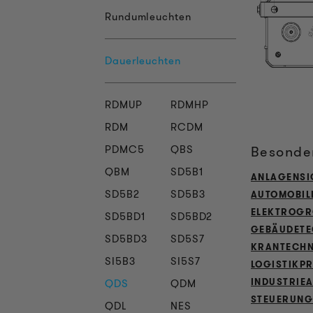
Rundumleuchten
Dauerleuchten
RDMUP
RDMHP
RDM
RCDM
Besonder
PDMC5
QBS
QBM
SD5B1
ANLAGENSI
SD5B2
SD5B3
AUTOMOBIL
ELEKTROGR
SD5BD1
SD5BD2
GEBÄUDETE
SD5BD3
SD5S7
KRANTECHN
SI5B3
SI5S7
LOGISTIKP
INDUSTRIE
QDS
QDM
STEUERUNG
QDL
NES