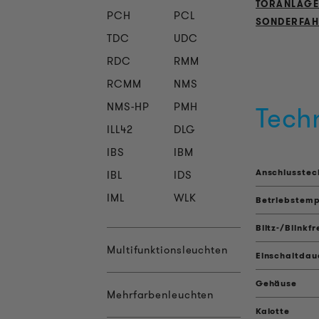
TORANLAG
PCH
PCL
SONDERFA
TDC
UDC
RDC
RMM
RCMM
NMS
Tech
NMS-HP
PMH
ILL42
DLG
IBS
IBM
Anschlusstec
IBL
IDS
IML
WLK
Betriebstemp
Blitz-/Blinkf
Multifunktionsleuchten
Einschaltdau
Gehäuse
Mehrfarbenleuchten
Kalotte