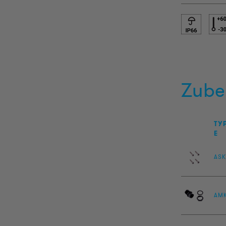
Zube
TY
E
ASK
AM