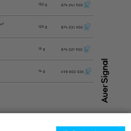
152 g
874
041
900
auf
120 g
874
031
900
19 g
874
021
900
14 g
698
800
026