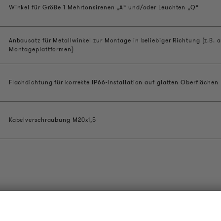
1
Winkel für Größe 1 Mehrtonsirenen „A“ und/oder Leuchten „Q“
Anbausatz für Metallwinkel zur Montage in beliebiger Richtung (z.B. 
Montageplattformen)
Flachdichtung für korrekte IP66-Installation auf glatten Oberflächen
Kabelverschraubung M20x1,5
OUDER & BRIGHTER
RECHTLICHES