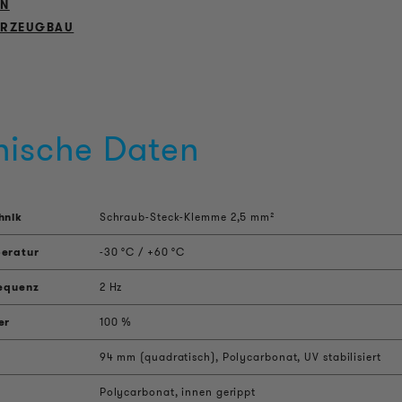
EN
HRZEUGBAU
nische Daten
hnik
Schraub-Steck-Klemme 2,5 mm²
eratur
-30 °C / +60 °C
requenz
2 Hz
er
100 %
94 mm (quadratisch), Polycarbonat, UV stabilisiert
Polycarbonat, innen gerippt